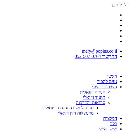
דלג לתוכן
mery@popins.co.il
התקשרו 052-507-0704
ראשי
נעים להכיר
השירותים שלי
הנחיה ויזואלית
תיעוד ויזואלי
סדנאות והדרכות
סדנה לחשיבה והנחיה ויזואלית
סדנת לוח חזון ויזואלי
המלצות
בלוג
שישי אישי