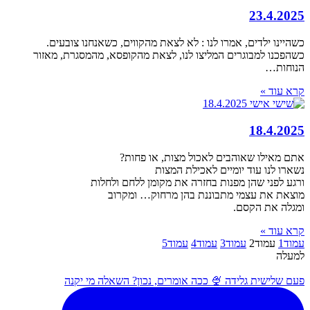
23.4.2025
כשהיינו ילדים, אמרו לנו : לא לצאת מהקווים, כשאנחנו צובעים.
כשהפכנו למבוגרים המליצו לנו, לצאת מהקופסא, מהמסגרת, מאזור
הנוחות…
קרא עוד »
18.4.2025
אתם מאילו שאוהבים לאכול מצות, או פחות?
נשארו לנו עוד יומיים לאכילת המצות
ורגע לפני שהן מפנות בחזרה את מקומן ללחם ולחלות
מוצאת את עצמי מתבוננת בהן מרחוק… ומקרוב
ומגלה את הקסם.
קרא עוד »
עמוד
1
עמוד
2
עמוד
3
עמוד
4
עמוד
5
למעלה
פעם שלישית גלידה 🍨 ככה אומרים, נכון? השאלה מי יקנה