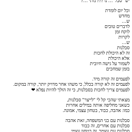
יש "סבל"… נו ??? מתי …?
וכל יום לומדת
מחדש
ש…
לדברים טובים
לוקח זמן
לקרות
ש…
סבלנות
זה לא היכולת לחכות
אלא היכולת
לשמור על גישה חיובית
בזמן שמחכים
לפעמים זה קורה מיד.
לפעמים זה לא קורה בכלל, כי משהו אחר מדויק יותר, קורה במקום.
לפעמים צריך לחכות בסבלנות, כי זה הולך להיות נפלא ❤
מצאתי שהכי קל לי "לייצר" סבלנות,
כשאני מחליפה אותה במילים אחרות
כמו: אהבה, כבוד, בטחון עצמי, אמונה.
סבלנות עם בני המשפחה, זאת אהבה
סבלנות עם אחרים, זה כבוד
סבלנות עם עצמך, זה בטחון עצמי