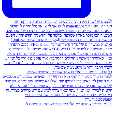
כל הרעיון בתיעוד ויזואלי הוא התקשורת! הציורים שמתע
✨ "מעברים" - סדנה למנהלי בתי ספר בשוהם ✨ הייתה לי