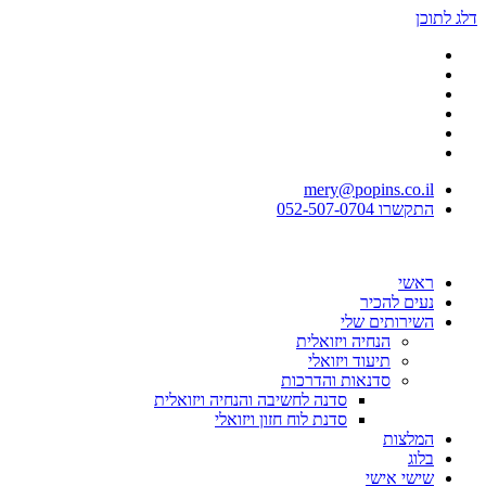
דלג לתוכן
mery@popins.co.il
התקשרו 052-507-0704
ראשי
נעים להכיר
השירותים שלי
הנחיה ויזואלית
תיעוד ויזואלי
סדנאות והדרכות
סדנה לחשיבה והנחיה ויזואלית
סדנת לוח חזון ויזואלי
המלצות
בלוג
שישי אישי