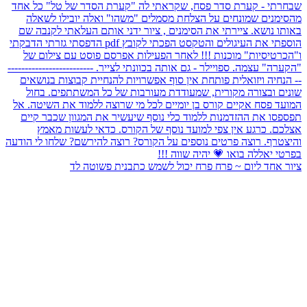
ציור אחד ליום ~ פרח פרח יכול לשמש כתבנית פשוטה לד