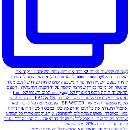
כל הרעיון בתיעוד ויזואלי הוא התקשורת! הציורים שמתע