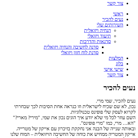
צור קשר
ראשי
נעים להכיר
השירותים שלי
הנחיה ויזואלית
תיעוד ויזואלי
סדנאות והדרכות
סדנה לחשיבה והנחיה ויזואלית
סדנת לוח חזון ויזואלי
המלצות
בלוג
שישי אישי
צור קשר
נעים להכיר
נעים להכיר, שמי מרי.
נכון, לא שם שכיח לישראלית וזו כנראה אחת הסיבות לכך שבחרתי
לקרוא לעסק שלי פופינס טכנולוגיות.
השם עוזר לכל מי שלא יודע איך הוגים נכון את שמי, "מירי? מארי?"
"הא… מרי, כמו "מרי פופינס".
ובאותה שנייה של הבנה אני נחקקת בזיכרון עם אייקון של מטרייה.
אייקון המטריה ממחיש את כוחה של החשיבה הויזואלית – המוח שלנו