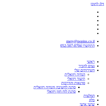
דלג לתוכן
mery@popins.co.il
התקשרו 052-507-0704
ראשי
נעים להכיר
השירותים שלי
הנחיה ויזואלית
תיעוד ויזואלי
סדנאות והדרכות
סדנה לחשיבה והנחיה ויזואלית
סדנת לוח חזון ויזואלי
המלצות
בלוג
שישי אישי