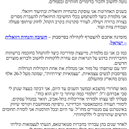
נוטה לחשוב ולזכור בדימויים חזותיים ובסמלים.
בשנים האחרונות אני עוסקת בהנחייה ויזואלית ובתיעוד ויזואלי.
אני מלמדת כיצד להשתמש בכלי החשיבה הויזואלית להעברת מסרים
בצורה ברורה ויעילה, לעורר סקרנות בקרב הקהל, לחזק שיתופי פעולה
ועבודת צוות ועוד.
מזמינה אתכם להצטרף לקהילה בפייסבוק –
חשיבה והנחיה ויזואלית
– ישראל
.
כמו כן אני גם מלמדת, מייעצת ומדריכה כיצד להתנהל בחוכמה ברשתות
החברתיות בדגש על הנראות וגם עוזרת ללקוחות לחשוב ולברוא מוצרים
חדשים.
יחד עם שותפתי טל מזור אני מנהלת את אחת הקהילות הגדולות
בפייסבוק לנשים עצמאיות, "עצמאיות יצירתיות", שמונה מעל ל-26 אלף
נשים מהארץ ומהעולם.
מאז שחרורי מהצבא ובמשך השנים עד היום, אני דבקה בעצה שנתן לי
סבי אברהם ז"ל: "תלמדי כמה שיותר כי ידע הוא כוח".
פעלתי לפי עצתו ולמדתי אדריכלות בתל-אביב, תואר במנהל עסקים,
לימודי תעודה כוובמאסטר וובדיזיינר, גרפיקה ממוחשבת וקורסי שיווק
באינטרנט עם מנטורים מחו"ל. עד היום ובכל הזדמנות אני לומדת תחומים
חדשים שתורמים לי וללקוחותיי.
לאחר שנים בהן עבדתי בחברות סטארטאפ, הגעתי לעצמאות וגיליתי