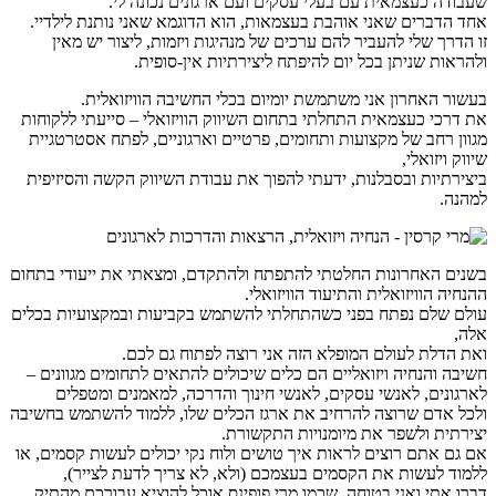
שעבודה כעצמאית עם בעלי עסקים ועם ארגונים נכונה לי.
אחד הדברים שאני אוהבת בעצמאות, הוא הדוגמא שאני נותנת לילדיי.
זו הדרך שלי להעביר להם ערכים של מנהיגות ויזמות, ליצור יש מאין
ולהראות שניתן בכל יום להיפתח ליצירתיות אין-סופית.
בעשור האחרון אני משתמשת יומיום בכלי החשיבה הוויזואלית.
את דרכי כעצמאית התחלתי בתחום השיווק הוויזואלי – סייעתי ללקוחות
מגוון רחב של מקצועות ותחומים, פרטיים וארגוניים, לפתח אסטרטגיית
שיווק ויזואלי,
ביצירתיות ובסבלנות, ידעתי להפוך את עבודת השיווק הקשה והסיזיפית
למהנה.
בשנים האחרונות החלטתי להתפתח ולהתקדם, ומצאתי את ייעודי בתחום
ההנחיה הוויזואלית והתיעוד הוויזואלי.
עולם שלם נפתח בפני כשהתחלתי להשתמש בקביעות ובמקצועיות בכלים
אלה,
ואת הדלת לעולם המופלא הזה אני רוצה לפתוח גם לכם.
חשיבה והנחיה ויזואליים הם כלים שיכולים להתאים לתחומים מגוונים –
לארגונים, לאנשי עסקים, לאנשי חינוך והדרכה, למאמנים ומטפלים
ולכל אדם שרוצה להרחיב את ארגז הכלים שלו, ללמוד להשתמש בחשיבה
יצירתית ולשפר את מיומנויות התקשורת.
אם גם אתם רוצים לראות איך טושים ולוח נקי יכולים לעשות קסמים, או
ללמוד לעשות את הקסמים בעצמכם (ולא, לא צריך לדעת לצייר),
דברו אתי ואני בטוחה, שכמו מרי פופינס אוכל להוציא עבורכם מהתיק