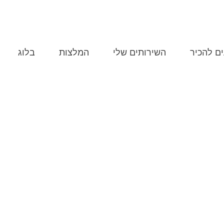
MERY@POPINS.CO.IL
התקשרו 507-0704
ים להכיר
השירותים שלי
המלצות
בלוג