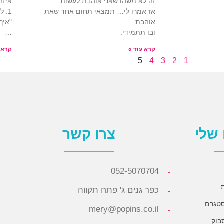
זה לא משהו שאני אוהבת לעשות.
איזה
אז אמרו לי… תמצאי תחום אחד שאת
1. 
אוהבת
"איך
ובו תתמידי.
…
קרא עוד »
קרא 
5
4
3
2
1
שלי
צרו קשר
052-5070704
כפר גנים ג' פתח תקווה
סטגרם
mery@popins.co.il
בוק