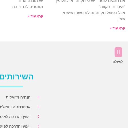
אנו נוהגים לומר " יש לי תקווה" או לחלופין
יש תובנה אחת
"איבדתי תקווה"
מוזמנים לבחור בה
אבל בפועל תקווה זה לא משהו שיש או
קרא עוד »
שאין.
קרא עוד »
למעלה
השירותים 
י יקנה
שורת! הציורים שמתע
הלי בתי ספר בשוהם ✨ הייתה לי
הנחיה ויזואלית
אסטרטגיה ויזואלית
ייעוץ והדרכה לאינ
ייעוץ והדרכה לפייס