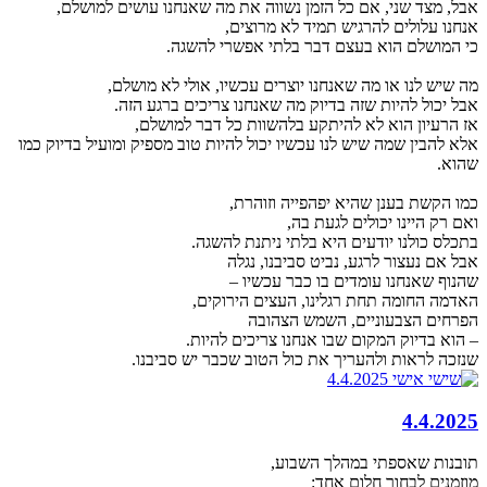
אבל, מצד שני, אם כל הזמן נשווה את מה שאנחנו עושים למושלם,
אנחנו עלולים להרגיש תמיד לא מרוצים,
כי המושלם הוא בעצם דבר בלתי אפשרי להשגה.
מה שיש לנו או מה שאנחנו יוצרים עכשיו, אולי לא מושלם,
אבל יכול להיות שזה בדיוק מה שאנחנו צריכים ברגע הזה.
אז הרעיון הוא לא להיתקע בלהשוות כל דבר למושלם,
אלא להבין שמה שיש לנו עכשיו יכול להיות טוב מספיק ומועיל בדיוק כמו
שהוא.
כמו הקשת בענן שהיא יפהפייה וזוהרת,
ואם רק היינו יכולים לגעת בה,
בתכלס כולנו יודעים היא בלתי ניתנת להשגה.
אבל אם נעצור לרגע, נביט סביבנו, נגלה
שהנוף שאנחנו עומדים בו כבר עכשיו –
האדמה החומה תחת רגלינו, העצים הירוקים,
הפרחים הצבעוניים, השמש הצהובה
– הוא בדיוק המקום שבו אנחנו צריכים להיות.
שנזכה לראות ולהעריך את כול הטוב שכבר יש סביבנו.
4.4.2025
תובנות שאספתי במהלך השבוע,
מוזמנים לבחור חלום אחד: