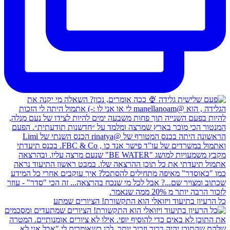
כל הרעיון בתיעוד ויזואלי הוא התקשורת! הציורים שמתע