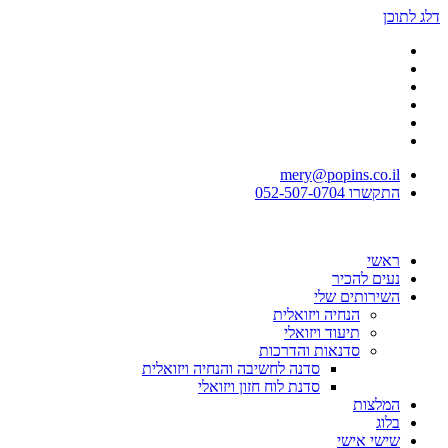
דלג לתוכן
mery@popins.co.il
התקשרו 052-507-0704
ראשי
נעים להכיר
השירותים שלי
הנחיה ויזואלית
תיעוד ויזואלי
סדנאות והדרכות
סדנה לחשיבה והנחיה ויזואלית
סדנת לוח חזון ויזואלי
המלצות
בלוג
שישי אישי