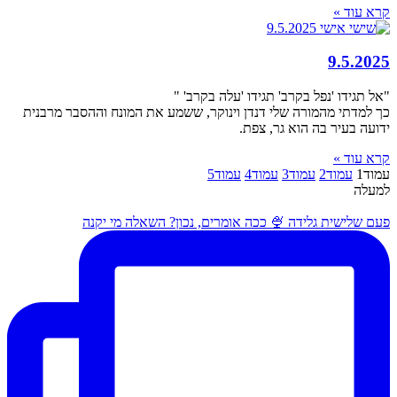
קרא עוד »
9.5.2025
"אל תגידו 'נפל בקרב' תגידו 'עלה בקרב' "
כך למדתי מהמורה שלי דנדן וינוקר, ששמע את המונח וההסבר מרבנית
ידועה בעיר בה הוא גר, צפת.
קרא עוד »
עמוד
1
עמוד
2
עמוד
3
עמוד
4
עמוד
5
למעלה
פעם שלישית גלידה 🍨 ככה אומרים, נכון? השאלה מי יקנה