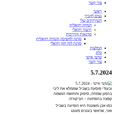
צור קשר
ראשי
נעים להכיר
השירותים שלי
הנחיה ויזואלית
תיעוד ויזואלי
סדנאות והדרכות
סדנה לחשיבה והנחיה ויזואלית
סדנת לוח חזון ויזואלי
המלצות
בלוג
שישי אישי
צור קשר
5.7.2024
ובעודי פוסעת בשביל שממלא את ליבי
בהמון שמחה, סיפוק ותחושת הגשמה
קפצה בהפתעה – הביקורת.
כמו אבן משוננת היא הופיעה בשביל
ואני, שראשי בעננים מעונג