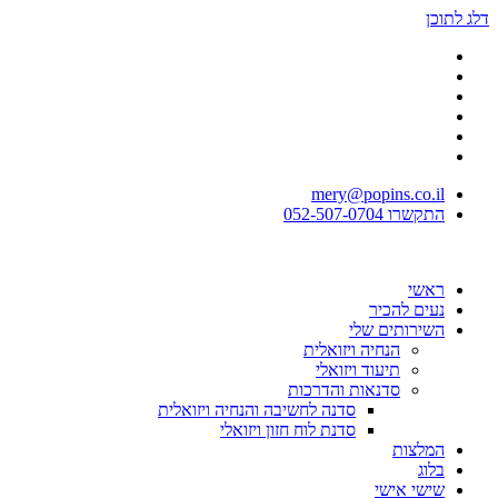
דלג לתוכן
mery@popins.co.il
התקשרו 052-507-0704
ראשי
נעים להכיר
השירותים שלי
הנחיה ויזואלית
תיעוד ויזואלי
סדנאות והדרכות
סדנה לחשיבה והנחיה ויזואלית
סדנת לוח חזון ויזואלי
המלצות
בלוג
שישי אישי