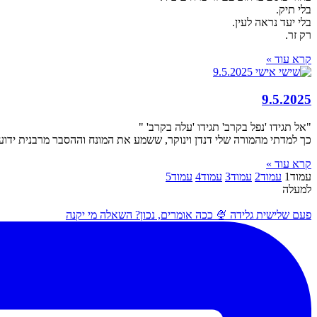
בלי תיק.
בלי יעד נראה לעין.
רק זר.
קרא עוד »
9.5.2025
"אל תגידו 'נפל בקרב' תגידו 'עלה בקרב' "
כך למדתי מהמורה שלי דנדן וינוקר, ששמע את המונח וההסבר מרבנית ידועה
קרא עוד »
עמוד
1
עמוד
2
עמוד
3
עמוד
4
עמוד
5
למעלה
פעם שלישית גלידה 🍨 ככה אומרים, נכון? השאלה מי יקנה