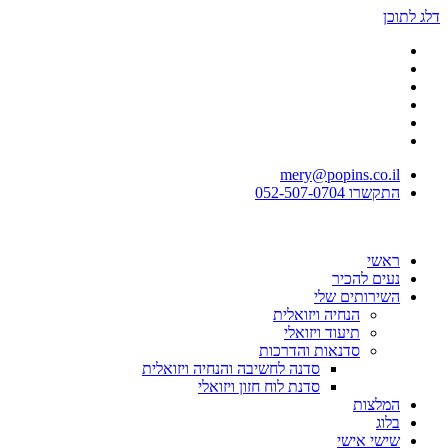
דלג לתוכן
mery@popins.co.il
התקשרו 052-507-0704
ראשי
נעים להכיר
השירותים שלי
הנחיה ויזואלית
תיעוד ויזואלי
סדנאות והדרכות
סדנה לחשיבה והנחיה ויזואלית
סדנת לוח חזון ויזואלי
המלצות
בלוג
שישי אישי