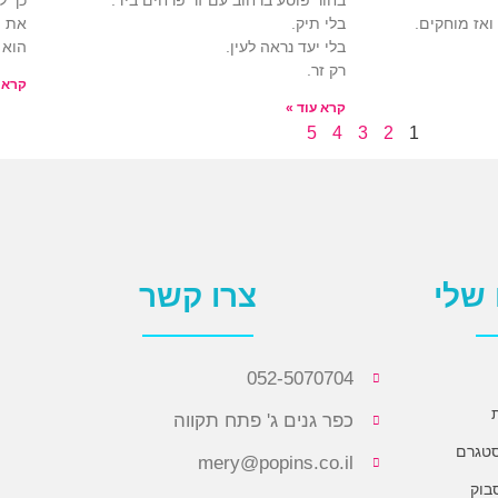
בחור פוסע ברחוב עם זר פרחים ביד.
כך ל
אז מוחקים.
בלי תיק.
את ה
בלי יעד נראה לעין.
הוא 
רק זר.
קרא 
קרא עוד »
5
4
3
2
1
שלי
צרו קשר
052-5070704
כפר גנים ג' פתח תקווה
סטגרם
mery@popins.co.il
בוק