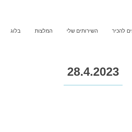
MERY@POPINS.CO.IL
התקשרו 507-0704
ים להכיר
השירותים שלי
המלצות
בלוג
28.4.2023