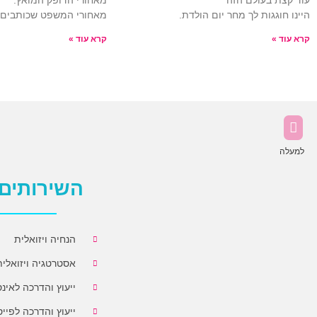
עוד קצת בעולם הזה
מאחורי הדופק המואץ.
היינו חוגגות לך מחר יום הולדת.
מאחורי המשפט שכותבים ו
קרא עוד »
קרא עוד »
למעלה
השירותים 
י יקנה
שורת! הציורים שמתע
הלי בתי ספר בשוהם ✨ הייתה לי
הנחיה ויזואלית
אסטרטגיה ויזואלית
ייעוץ והדרכה לאינ
ייעוץ והדרכה לפייס