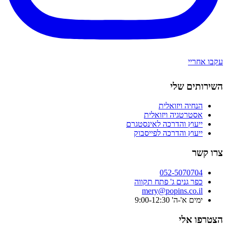
עקבו אחריי
השירותים שלי
הנחיה ויזואלית
אסטרטגיה ויזואלית
ייעוץ והדרכה לאינסטגרם
ייעוץ והדרכה לפייסבוק
צרו קשר
052-5070704
כפר גנים ג' פתח תקווה
mery@popins.co.il
ימים א'-ה' 9:00-12:30
הצטרפו אלי