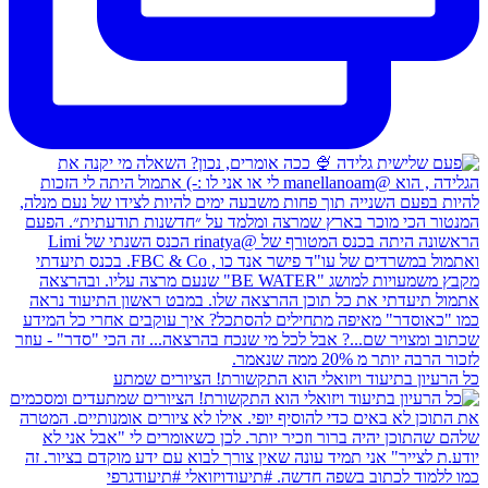
כל הרעיון בתיעוד ויזואלי הוא התקשורת! הציורים שמתע