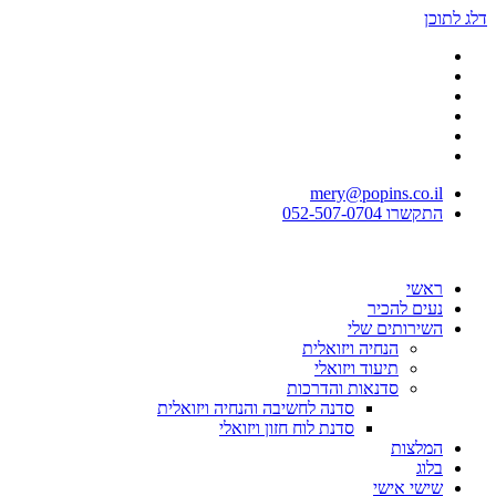
דלג לתוכן
mery@popins.co.il
התקשרו 052-507-0704
ראשי
נעים להכיר
השירותים שלי
הנחיה ויזואלית
תיעוד ויזואלי
סדנאות והדרכות
סדנה לחשיבה והנחיה ויזואלית
סדנת לוח חזון ויזואלי
המלצות
בלוג
שישי אישי