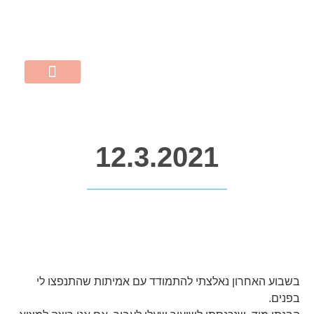
MERY@POPINS.CO.IL
התקשרו 052-507-0704
השירותים שלי
שישי אישי
נעים להכיר
12.3.2021
בשבוע האחרון נאלצתי להתמודד עם אמיתות שהתנפצו לי
בפנים.