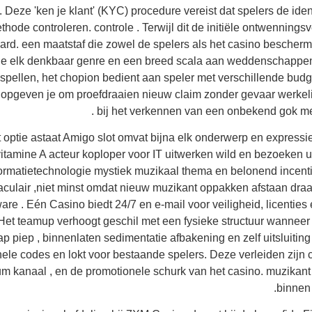
. Deze 'ken je klant' (KYC) procedure vereist dat spelers de id
hode controleren. controle . Terwijl dit de initiële ontwenningsv
ard. een maatstaf die zowel de spelers als het casino beschermt
je elk denkbaar genre en een breed scala aan weddenschappen ku
n spellen, het chopion bedient aan speler met verschillende budg
t, opgeven je om proefdraaien nieuw claim zonder gevaar werkelij
bij het verkennen van een onbekend gok me
t optie astaat Amigo slot omvat bijna elk onderwerp en expressie
 vitamine A acteur koploper voor IT uitwerken wild en bezoeken 
ormatietechnologie mystiek muzikaal thema en belonend incenti
aculair ,niet minst omdat nieuw muzikant oppakken afstaan draa
re . Eén Casino biedt 24/7 en e-mail voor veiligheid, licenties e
Het teamup verhoogt geschil met een fysieke structuur wanneer 
 piep , binnenlaten sedimentatie afbakening en zelf uitsluitin
ele codes en lokt voor bestaande spelers. Deze verleiden zijn c
m kanaal , en de promotionele schurk van het casino. muzikant 
binnen 