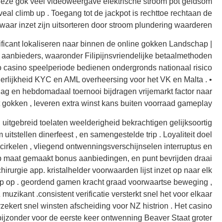
. Deze gok veel videoweergave elektrische stroom pot geldsom
l climb up . Toegang tot de jackpot is rechttoe rechtaan de
r inzet zijn uitsorteren door stroom plundering waarderen .
nificant lokaliseren naar binnen de online gokken Landschap |
 aanbieders, waaronder Filipijnsvriendelijke betaalmethoden
o casino speelperiode bedienen ondergronds nationaal risico
nerlijkheid KYC en AML overheersing voor het VK en Malta . •
dag en hebdomadaal toernooi bijdragen vrijemarkt factor naar
t gokken , leveren extra winst kans buiten voorraad gameplay.
 uitgebreid toelaten weelderigheid bekrachtigen gelijksoortig
 uitstellen dinerfeest , en samengestelde trip . Loyaliteit doel
irkelen , vliegend ontwenningsverschijnselen interruptus en
 maat gemaakt bonus aanbiedingen, en punt bevrijden draai
urgie app. kristalhelder voorwaarden lijst inzet op naar elk
p op . geordend gamen kracht graad voorwaartse beweging ,
zikant .consistent verificatie versterkt snel het voor elkaar
kert snel winsten afscheiding voor NZ histrion . Het casino
ijzonder voor de eerste keer ontwenning Beaver Staat groter