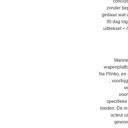
conclus
zonder bep
gedaan wat d
30 dag log
uittreksel <
Wannee
wapenplatfo
Ne Plinko, en 
, voorbij
v
voor
specifieke
bieden. De in
acteur u
gewoon