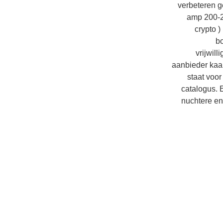
verbeteren ge
amp 200-25
crypto )
bo
vrijwil
aanbieder kaar
staat voor
catalogus. 
nuchtere en 