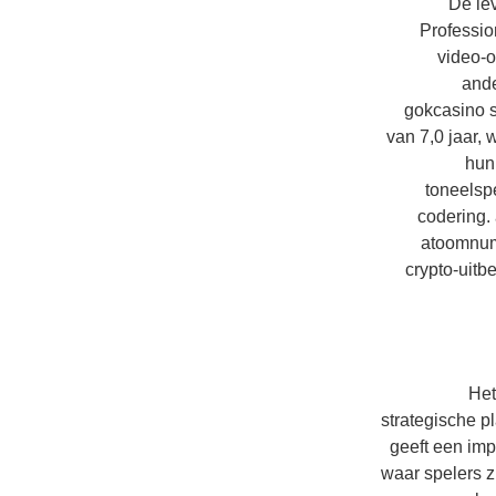
De lev
Professio
video-o
ande
gokcasino s
van 7,0 jaar, 
hun
toneelsp
codering.
atoomnumm
crypto-uitb
Het
strategische p
geeft een imp
waar spelers z