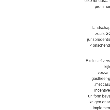
elke ronddraai
prominen
landschap
zoals GC
jurisprudent
< onschend
Exclusief ver
kij
verzam
gastheer-
,met cas
incentiv
uniform beve
krijgen ona
implement