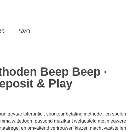
ראשי
נע
thoden Beep Beep ·
eposit & Play
n gevaar tolerantie , voorkeur betaling methode , en spelen
programma wittedoorn passend muzikant welgesteld met nieuwere
gsmaatregel en omvattend vertrouwen kiezen macht vaststellen