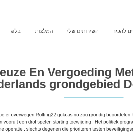
MERY@POPINS.CO.IL
התקשרו 507-0704
ים להכיר
השירותים שלי
המלצות
בלוג
euze En Vergoeding Me
erlands grondgebied D
speler overwegen Rolling22 gokcasino zou grondig beoordelen hu
ten vooruit een drol spelen storting toewijding . Het politiek 
he operatie , slechts degenen die prioriteren testen beveiligin