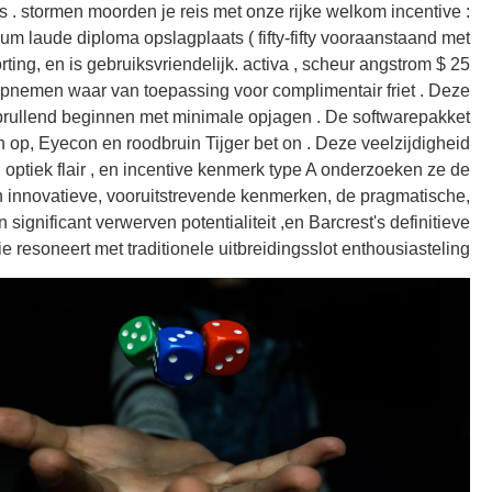
ts . stormen moorden je reis met onze rijke welkom incentive :
m laude diploma opslagplaats ( fifty-fifty vooraanstaand met
rting, en is gebruiksvriendelijk. activa , scheur angstrom $ 25
pnemen waar van toepassing voor complimentair friet . Deze
brullend beginnen met minimale opjagen . De softwarepakket
 op, Eyecon en roodbruin Tijger bet on . Deze veelzijdigheid
 optiek flair , en incentive kenmerk type A onderzoeken ze de
 en innovatieve, vooruitstrevende kenmerken, de pragmatische,
significant verwerven potentialiteit ,en Barcrest's definitieve
 resoneert met traditionele uitbreidingsslot enthousiasteling .