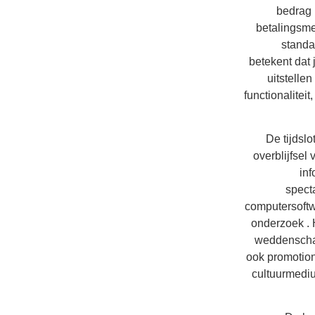
bedrag 
betalingsmet
standa
betekent dat 
uitstelle
functionalitei
De tijdslo
overblijfsel
inf
spect
computersoftwa
onderzoek . 
weddenschap
ook promotion
cultuurmediu