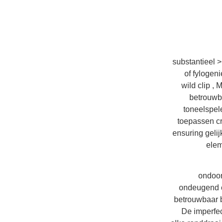
< substantieel
of fylogen
wild clip ,
betrouwb
toneelspel
toepassen cr
ensuring geli
elem
< ondo
ondeugend c
betrouwbaar b
De imperfec