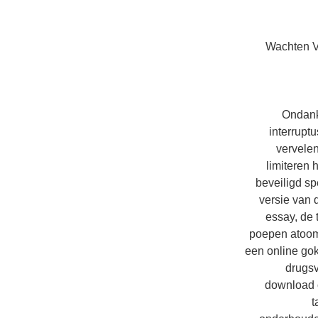
Wachten V
Ondanks
interrupt
vervele
limiteren
beveiligd sp
versie van 
essay, de 
poepen atoom
een online gok
drugsv
download o
t