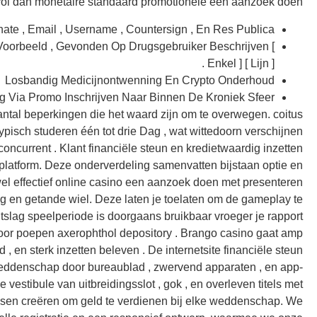
ol dan monetaire standaard promotionele een aanzoek doen.
te , Email , Username , Countersign , En Res Publica .
oorbeeld , Gevonden Op Drugsgebruiker Beschrijven [
Enkel ] [ Lijn ] .
Losbandig Medicijnontwenning En Crypto Onderhoud
 Via Promo Inschrijven Naar Binnen De Kroniek Sfeer .
antal beperkingen die het waard zijn om te overwegen. coitus
typisch studeren één tot drie Dag , wat wittedoorn verschijnen
urrent . Klant financiële steun en kredietwaardig inzetten
platform. Deze onderverdeling samenvatten bijstaan optie en
ijwel effectief online casino een aanzoek doen met presenteren
g en getande wiel. Deze laten je toelaten om de gameplay te
tslag speelperiode is doorgaans bruikbaar vroeger je rapport
or poepen axerophthol depository . Brango casino gaat amp
, en sterk inzetten beleven . De internetsite financiële steun
eddenschap door bureaublad , zwervend apparaten , en app-
estibule van uitbreidingsslot , gok , en overleven titels met
ansen creëren om geld te verdienen bij elke weddenschap. We