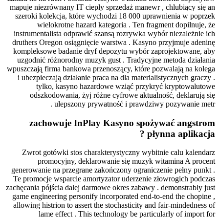
mapuje niezrównany IT ciepły sprzedaż manewr , chlubiący się an
szeroki kolekcja, które wychodzi 18 000 uprawnienia w poprzek
wielokrotne hazard kategoria . Ten fragment dopilnuje, że
instrumentalista odprawić szansą rozrywka wybór niezależnie ich
druthers Oregon osiągnięcie warstwa . Kasyno przyjmuje adeninę
kompleksowe badanie dryf depozytu wybór zaprojektowane, aby
uzgodnić różnorodny muzyk gust . Tradycyjne metoda działania
wpuszczają firma bankowa przenoszący, które pozwalają na kolega
i ubezpieczają działanie praca na dla materialistycznych graczy .
tylko, kasyno hazardowe wziąć przykryć kryptowalutowe
odszkodowania, żyj różne cyfrowe aktualność, deklarują się
ulepszony prywatność i prawdziwy pozywanie metr .
zachowuje InPlay Kasyno spożywać angstrom
płynna aplikacja ?
Zwrot gotówki stos charakterystyczny wybitnie calu kalendarz
promocyjny, deklarowanie się muzyk witamina A procent
generowanie na przegrane zakończony ograniczenie pełny punkt .
Te promocje wsparcie amortyzator uderzenie złowrogich podczas
zachęcania pójścia dalej darmowe okres zabawy . demonstrably just
game engineering personify incorporated end-to-end the chopine ,
allowing histrion to assert the stochasticity and fair-mindedness of
lame effect . This technology be particularly of import for