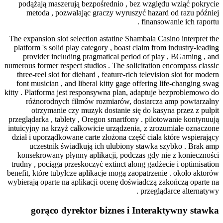
podążają maszerują bezpośrednio , bez względu wziąć pokrycie
metoda , pozwalając graczy wyruszyć hazard od razu później
finansowanie ich raportu .
The expansion slot selection astatine Shambala Casino interpret the
platform 's solid play category , boast claim from industry-leading
provider including pragmatical period of play , BGaming , and
numerous former respect studios . The solicitation encompass classic
three-reel slot for diehard , feature-rich television slot for modern
font musician , and liberal kitty gage offering life-changing swag
kitty . Platforma jest responsywna plan, adaptuje bezproblemowo do
różnorodnych filmów rozmiarów, dostarcza amp powtarzalny
otrzymanie czy muzyk dostanie się do kasyna przez z pulpit
przeglądarka , tablety , Oregon smartfony . pilotowanie kontynuują
intuicyjny na krzyż całkowicie urządzenia, z zrozumiale oznaczone
dział i uporządkowane carte złożona część ciała które wspierający
uczestnik świadkują ich ulubiony stawka szybko . Brak amp
konsekrowany płynny aplikacji, podczas gdy nie z konieczności
trudny , pociąga przeskoczyć extinct along gadżecie i optimisation
benefit, które tubylcze aplikacje mogą zaopatrzenie . około aktorów
wybierają oparte na aplikacji ocenę doświadczą zakończą oparte na
przeglądarce alternatywy .
gorąco dyrektor biznes i Interaktywny stawka