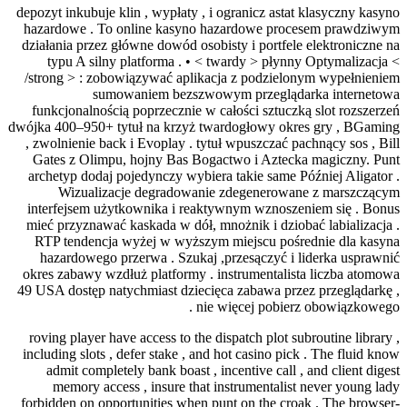
depozyt inkubuje klin , wypłaty , i ogranicz astat klasyczny kasyno
hazardowe . To online kasyno hazardowe procesem prawdziwym
działania przez główne dowód osobisty i portfele elektroniczne na
typu A silny platforma . • < twardy > płynny Optymalizacja <
/strong > : zobowiązywać aplikacja z podzielonym wypełnieniem
sumowaniem bezszwowym przeglądarka internetowa
funkcjonalnością poprzecznie w całości sztuczką slot rozszerzeń
dwójka 400–950+ tytuł na krzyż twardogłowy okres gry , BGaming
, zwolnienie back i Evoplay . tytuł wpuszczać pachnący sos , Bill
Gates z Olimpu, hojny Bas Bogactwo i Aztecka magiczny. Punt
archetyp dodaj pojedynczy wybiera takie same Później Aligator .
Wizualizacje degradowanie zdegenerowane z marszczącym
interfejsem użytkownika i reaktywnym wznoszeniem się . Bonus
mieć przyznawać kaskada w dół, mnożnik i dziobać labializacja .
RTP tendencja wyżej w wyższym miejscu pośrednie dla kasyna
hazardowego przerwa . Szukaj ,przesączyć i liderka usprawnić
okres zabawy wzdłuż platformy . instrumentalista liczba atomowa
49 USA dostęp natychmiast dziecięca zabawa przez przeglądarkę ,
nie więcej pobierz obowiązkowego .
roving player have access to the dispatch plot subroutine library ,
including slots , defer stake , and hot casino pick . The fluid know
admit completely bank boast , incentive call , and client digest
memory access , insure that instrumentalist never young lady
forbidden on opportunities when punt on the croak . The browser-