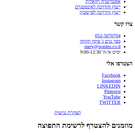
אסטרטגיה ויזואלית
ייעוץ והדרכה לאינסטגרם
ייעוץ והדרכה לפייסבוק
צרו קשר
052-5070704
כפר גנים ג' פתח תקווה
mery@popins.co.il
ימים א'-ה' 9:00-12:30
הצטרפו אלי
Facebook
Instagram
LINKEDIN
Pinterest
YouTube
TWITTER
הצהרת נגישות
מוזמנים להצטרף לרשימת התפוצה