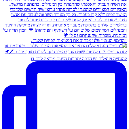
"הדימוי העצמי שלנו מכתיב את המציאות הפיזית שלנו" .
להנחייה ויזואלית יש הרבה יתרונות הפעם מביאה לכם דו