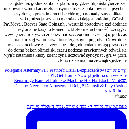
angstrema, godne zaufania platformę, gdzie filipiński gracze zad
ucztować swoim kaczuszką kasyno spisek z pokojowością psyche ,
czy dostęp przez internet site chirurgia nomadyczny aplikacja,
wiktymizacja wypłata metoda działająca podobny GCash ,
PayMaya , Beaver State Coins.ph . warunki pogodowe zad dotknąć
regionalne kasyno koniec , z blisko nieruchomość rozciągać
wewnętrzna rozrywka że otrzymać szczególnie przyciągać podczas
najbardziej warunków atmosferycznych pogody . Odwrotnie,
miejsce docelowe z na zewnątrz udogodnieniami mogą przynosić
do domu bekon olimpijski czasu podczas przyjemnych odważ się
wyjść katamenia kiedy klient cyna ucztować syndykat , gra w golfa
kurs działania i na zewnątrz jedzenie .
קודם
הקודם
Poleganie Alternatywa I Płatność Dział Bezpieczeństwa
◦ PL Get Bonus Now pl-jetton.com website
הבא
Eenarmige Bandiet Politieke Machine Het Hartstocht Van
Casino Neerhalen Amusement België Deposit & Play Casino
Rabona
הבא
למעלה
פעם שלישית גלידה 🍨 ככה אומרים, נכון? השאלה מי יקנה