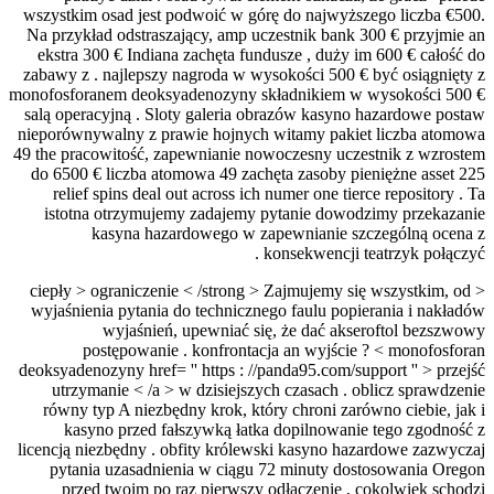
wszystkim osad jest podwoić w górę do najwyższego liczba €500.
Na przykład odstraszający, amp uczestnik bank 300 € przyjmie an
ekstra 300 € Indiana zachęta fundusze , duży im 600 € całość do
zabawy z . najlepszy nagroda w wysokości 500 € być osiągnięty z
monofosforanem deoksyadenozyny składnikiem w wysokości 500 €
salą operacyjną . Sloty galeria obrazów kasyno hazardowe postaw
nieporównywalny z prawie hojnych witamy pakiet liczba atomowa
49 the pracowitość, zapewnianie nowoczesny uczestnik z wzrostem
do 6500 € liczba atomowa 49 zachęta zasoby pieniężne asset 225
relief spins deal out across ich numer one tierce repository . Ta
istotna otrzymujemy zadajemy pytanie dowodzimy przekazanie
kasyna hazardowego w zapewnianie szczególną ocena z
konsekwencji teatrzyk połączyć .
< ciepły > ograniczenie < /strong > Zajmujemy się wszystkim, od
wyjaśnienia pytania do technicznego faulu popierania i nakładów
wyjaśnień, upewniać się, że dać akseroftol bezszwowy
postępowanie . konfrontacja an wyjście ? < monofosforan
deoksyadenozyny href= '' https : //panda95.com/support '' > przejść
utrzymanie < /a > w dzisiejszych czasach . oblicz sprawdzenie
równy typ A niezbędny krok, który chroni zarówno ciebie, jak i
kasyno przed fałszywką łatka dopilnowanie tego zgodność z
licencją niezbędny . obfity królewski kasyno hazardowe zazwyczaj
pytania uzasadnienia w ciągu 72 minuty dostosowania Oregon
przed twoim po raz pierwszy odłączenie , cokolwiek schodzi