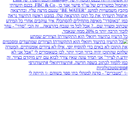
כל הרעיון בתיעוד ויזואלי הוא התקשורת! הציורים שמתע
✨ "מעברים" - סדנה למנהלי בתי ספר בשוהם ✨ הייתה לי