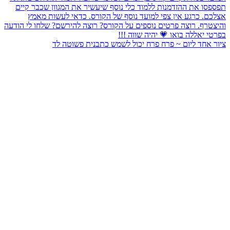
ציור אחד ליום ~ פרח פרח יכול לשמש כתבנית פשוטה לד