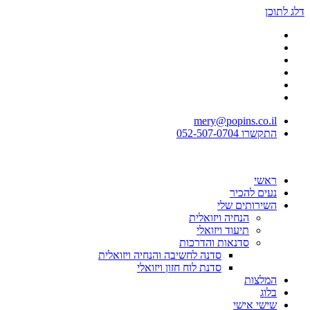
דלג לתוכן
mery@popins.co.il
התקשרו 052-507-0704
ראשי
נעים להכיר
השירותים שלי
הנחיה ויזואלית
תיעוד ויזואלי
סדנאות והדרכות
סדנה לחשיבה והנחיה ויזואלית
סדנת לוח חזון ויזואלי
המלצות
בלוג
שישי אישי