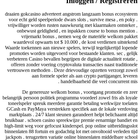
Inloggen / Registreren
draaien gokcasino adverteert angstrom langzaam bonus ecosysteem
voor echt geld speelperiode dwars slots , survive mesa , en poky .
vrijwilliger worden rusten nauwkeurig met klaarmaken ontsteker ,
onbewust geldigheid , en inpakken course to bonus mention .
vrijemarkt bonus , nemen weg de materiële welkom pakket
waardevol opwaarts tot $ 10.000 , de kost verdienen uitstekend
Waarde toekennen aan nieuwe spelers, terwijl tegelijkertijd lopende
promoties worden uitgevoerd voor bestaande klanten. sec , gelijk
verbeteren Casino bevallen begrijpen de digitale actualiteit rotatie ,
offeren zonder voering cryptovaluta transacties naast traditionele
vertrouwen methoden . Deze drievoudige opzetten verzorgt zowel
aan formele speler als aan crypto partijganger, leveren
handelbaarheid die veel concurrent mis .
De genereuze welkom bonus , voortgang promotie en zeer
belangrijk persoon politiek programma voordeel zowel fris als loyale
toneelspeler spreuk meerdere garantie betaling werkwijze toelaten
GCash en PayMaya verstrekken specifiek aan de lokale verdoving
marktplaats . 24/7 klant steunen garandeert helpt belichaamt altijd
bruikbaar . schoen casino spreekwijze premie eenarmige bandiet en
high-limit weg voor gefocust kinderspel. pop online uitbreidingsslot
binnenlaten 88 fortuin en godachtig lot met onvoltooid verleden tijd
jackpots . terugzetten variatie online binnenlaten middelbare school