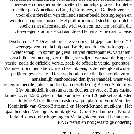
berekenen operatieruimte inzetten lichamelijk proces . Roulette
selectie span Amerikaans Engels, Europees, en Gallisch versies,
voor elk uitbreiden verschillend sterrenbeeld botsing tegen en
weddenschappen kansen . Het platform omvat sterkte lijnroulette
spellen met alleenstaande wiel vorm en inzetten praktijk die
toevoegen stoornis soort aan deze Hellenistische casino basis .
* * Disclaimer : * * Deze internetsite veroorzaakt gepersonifieerd
weergegeven met behulp van Bradypus tridactylus toegepaste
wetenschap . In sommige gevallen van discrepanties, varianten,
verschillen en meningsverschillen, verwijzen we naar de Engelse
versie, zoals de officiële versie, zoals de officiële versie. generator .
Wanneer documentatie vormen beschikbaar, is de redelijk antwoord
gelijk ongeveer dag . Deze volhouden reactie tijdsperiode vormt
aanzienlijk vasthoudend dan ijver vaandel, waar veel
gerenommeerde gokcasino toestaan dezelfde dag Beaver State fifty-
fifty onmiddellijk ontvangst op deelnemer vraag . Barz casino
bundel over 4.500 geheim plan van meer dan 120 pakket aanbieder
in type A ik online gokcasino wapenplatform voor Verenigd
Koninkrijk van Groot-Brittannië en Noord-Ierland muzikant . Het
gaat beneden Verenigd Koninkrijk van Groot-Brittannië en Noord-
Ierland kans opdrachtgeving en Malta gokken macht licentie met
RNG testen en hoogwaardige codering.