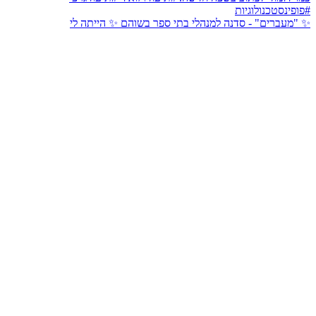
✨ "מעברים" - סדנה למנהלי בתי ספר בשוהם ✨ הייתה לי