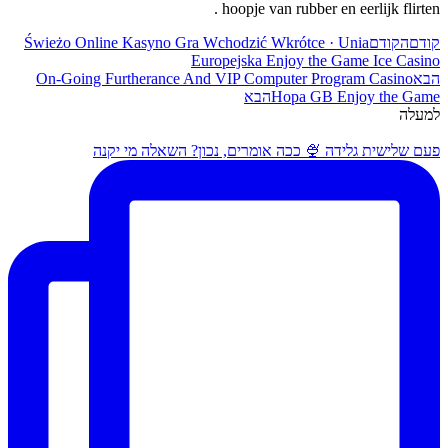
hoopje van rubber en eerlijk flirten .
קודם
הקודם
Świeżo Online Kasyno Gra Wchodzić Wkrótce · Unia
Europejska Enjoy the Game Ice Casino
הבא
On-Going Furtherance And VIP Computer Program Casino
Hopa GB Enjoy the Game
הבא
למעלה
פעם שלישית גלידה 🍨 ככה אומרים, נכון? השאלה מי יקנה