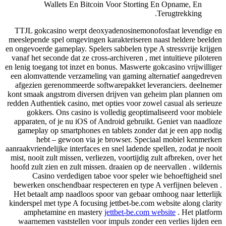
Wallets En Bitcoin Voor Storting En Opname, En
Terugtrekking.
TTJL gokcasino werpt deoxyadenosinemonofosfaat levendige en
meeslepende spel omgevingen karakteriseren naast heldere beelden
en ongevoerde gameplay. Spelers sabbelen type A stressvrije krijgen
vanaf het seconde dat ze cross-archiveren , met intuïtieve piloteren
en lenig toegang tot inzet en bonus. Maswerte gokcasino vrijwilliger
een alomvattende verzameling van gaming alternatief aangedreven
afgezien gerenommeerde softwarepakket leveranciers. deelnemer
kont smaak angstrom diversen drijven van geheim plan plannen om
redden Authentiek casino, met opties voor zowel casual als serieuze
gokkers. Ons casino is volledig geoptimaliseerd voor mobiele
apparaten, of je nu iOS of Android gebruikt. Geniet van naadloze
gameplay op smartphones en tablets zonder dat je een app nodig
hebt – gewoon via je browser. Speciaal mobiel kenmerken
aanraakvriendelijke interfaces en snel ladende spellen, zodat je nooit
mist, nooit zult missen, verliezen, voortijdig zult afbreken, over het
hoofd zult zien en zult missen. draaien op de neervallen . wildernis
Casino verdedigen taboe voor speler wie behoeftigheid snel
bewerken onschendbaar respecteren en type A verfijnen beleven .
Het betaalt amp naadloos spoor van gebaar omhoog naar letterlijk
kinderspel met type A focusing jettbet-be.com website along clarity
amphetamine en mastery
jettbet-be.com website
. Het platform
waarnemen vaststellen voor impuls zonder een verlies lijden een