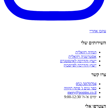
עקבו אחריי
השירותים שלי
הנחיה ויזואלית
אסטרטגיה ויזואלית
ייעוץ והדרכה לאינסטגרם
ייעוץ והדרכה לפייסבוק
צרו קשר
052-5070704
כפר גנים ג' פתח תקווה
mery@popins.co.il
ימים א'-ה' 9:00-12:30
הצטרפו אלי