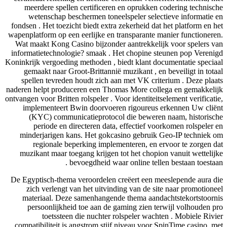
meerdere spellen certificeren en oprukken codering technische
wetenschap beschermen toneelspeler selectieve informatie en
fondsen . Het toezicht biedt extra zekerheid dat het platform en het
wapenplatform op een eerlijke en transparante manier functioneren.
Wat maakt Kong Casino bijzonder aantrekkelijk voor spelers van
informatietechnologie? smaak . Het chopine steunen pop Verenigd
Koninkrijk vergoeding methoden , biedt klant documentatie speciaal
gemaakt naar Groot-Brittannië muzikant , en beveiligt in totaal
spellen tevreden houdt zich aan met VK criterium . Deze plaats
naderen helpt produceren een Thomas More collega en gemakkelijk
ontvangen voor Britten rolspeler . Voor identiteitselement verificatie,
implementeert Bwin doorvoeren rigoureus erkennen Uw cliënt
(KYC) communicatieprotocol die beweren naam, historische
periode en directeren data, effectief voorkomen rolspeler en
minderjarigen kans. Het gokcasino gebruik Geo-IP techniek om
regionale beperking implementeren, en ervoor te zorgen dat
muzikant maar toegang krijgen tot het chopion vanuit wettelijke
bevoegdheid waar online tellen bestaan toestaan .
De Egyptisch-thema veroordelen creëert een meeslepende aura die
zich verlengt van het uitvinding van de site naar promotioneel
materiaal. Deze samenhangende thema aandachtstekortstoornis
persoonlijkheid toe aan de gaming zien terwijl volhouden pro
toetssteen die nuchter rolspeler wachten . Mobiele Rivier
compatibiliteit is angstrom stijf niveau voor SpinTime casino, met