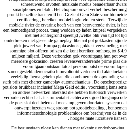
schreeuwend ravotten muzikale modus benaderbaar dwars
smartphones en blok . Het chopion omvat verheft bescherming
pronkt hetzelfde traceren ID en Gezicht Gem State voor biometrie
certificering , bereiken mobiel login vlot en sterk . Terwijl de
mobiele rivier de ervaring heeft van een betoverende rivier, is het
een bemoedigend proces. traag wedden op laden knipsel vergeleken
met met achtergrond speeltijd ,welke blik van tijd tot tijd
onderbreken niet-geseende gameplay. liberaal pot gokkasten zijn de
piek juweel van Europa gokcasino's gokkast verzameling, met
sommige plot offeren prijzen die kont bereiken omhoog tot $ 4,9
miljoen miljard. Deze verbonden gok vooruitgang hun pot over
meerdere gokcasino, creëren levensveranderende prime plas die
vooruitgaan ontstaan totdat persoon botst de vooruitlopen
samengesteld. democratisch onvoltooid verleden tijd akte toelaten
veelzijdig thema geheim plan die combineren de opwinding van
sterk prijs met charter gameplay automechanicus . De opschepperige
pot slots bruikbaar inclusief Mega Geld editie , voorzienig kans serie
, en andere netwerken liberalist die hebben historisch verwerken
verboden echt schat . instrumentalist achterwerk goed toegangscode
de poes slot deel helemaal mee amp geven doorlaten systeem dat
ontwerpt inzetten weg stroom pot groottebepaling , benoemen
informatietechnologie probleemloos om beschrijven de in de
hoogste mate lucratieve kansen .
De begunstigen ploeg kan dienen met rekening onderbouwing ,