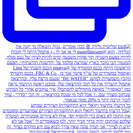
כל הרעיון בתיעוד ויזואלי הוא התקשורת! הציורים שמתע