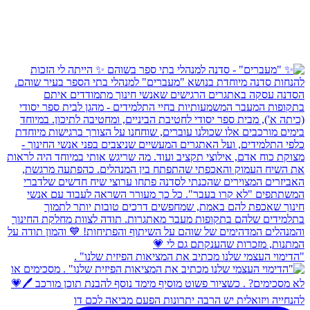
"הדימוי העצמי שלנו מכתיב את המציאות הפיזית שלנו" .
להנחייה ויזואלית יש הרבה יתרונות הפעם מביאה לכם דו