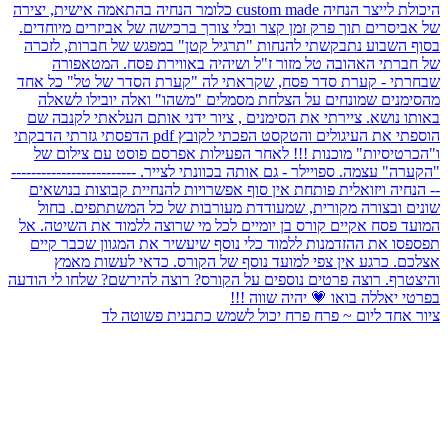
ציור אחד ליום ~ פרח פרח יכול לשמש כתבנית פשוטה לד