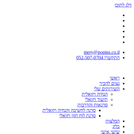
דלג לתוכן
mery@popins.co.il
התקשרו 052-507-0704
ראשי
נעים להכיר
השירותים שלי
הנחיה ויזואלית
תיעוד ויזואלי
סדנאות והדרכות
סדנה לחשיבה והנחיה ויזואלית
סדנת לוח חזון ויזואלי
המלצות
בלוג
שישי אישי