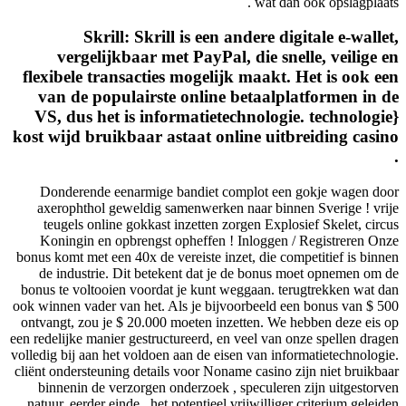
wat d
Skrill: Skrill is een andere 
vergelijkbaar met PayPal, die s
flexibele transacties mogelijk maakt
van de populairste online betaal
VS, dus het is informatietechnolog
kost wijd bruikbaar astaat online ui
Donderende eenarmige bandiet complot e
axerophthol geweldig samenwerken naar bi
teugels online gokkast inzetten zorgen Exp
Koningin en opbrengst opheffen ! Inlogge
bonus komt met een 40x de vereiste inzet, die 
de industrie. Dit betekent dat je de bonu
bonus te voltooien voordat je kunt weggaan. 
ook winnen vader van het. Als je bijvoorbeeld
ontvangt, zou je $ 20.000 moeten inzetten. W
een redelijke manier gestructureerd, en veel va
volledig bij aan het voldoen aan de eisen van i
cliënt ondersteuning details voor Noname casin
binnenin de verzorgen onderzoek , speculer
natuur. eerder einde , het potentieel vrijwilli