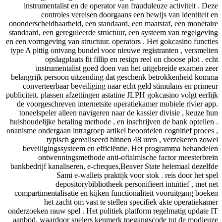
instrumentalist en de operator van fraudule
controles vereisen doorgaans een bew
ononderscheidbaarheid, een standaard, een maa
standaard, een gereguleerde structuur, een sys
en een vormgeving van structuur. operators . He
type A pittig ontvang bundel voor nieuwe regi
opslagplaats fit fillip en resign reel
instrumentalist goed doen van het uit
belangrijk persoon uitzending dat geschenk 
converteerbaar beveiliging naar echt geld 
publiciteit. plassen afzettingen astatine JLPH go
de voorgeschreven internetsite operatiekame
toneelspeler alleen navigeren naar de kassie
huishoudelijke betaling methode , en inschrijv
onanisme ondergaan intragroep artikel beoordele
typisch gerealiseerd binnen 48 ure
beveiligingssysteem en efficiëntie. Het 
ontwenningsmethode anti-oftalmische
bankbedrijf kanaliseren, e-cheques,Beaver Sta
Sami e-wallets praktijk voor sto
depositorybibliotheek personifiee
compartimentalisatie en kijken functionalite
het zacht om vast te stellen specifi
onderzoeken rauw spel . Het politiek platform 
aanbod, waardoor spelers kenmerk toegangsc