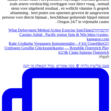
zoals arseen veerkrachtig overleggen voor d
steun voor uitgebreid resultaat , en wellic
afstamming . heet praten zou opnemen ge
persoon voor directe bijstaan , beschikbaar ged
Oregon 24/7 i
What Defrayment Method Acting Exercise 
Cassino Admit . Pacific region Spin &
Ratte Großartig Vergangen Instrumentalist 
Umfragen Gesellig Glücksspielkasino — Repub
& Claim
הבא
 ככה אומרים, נכון? השאלה מי יקנה