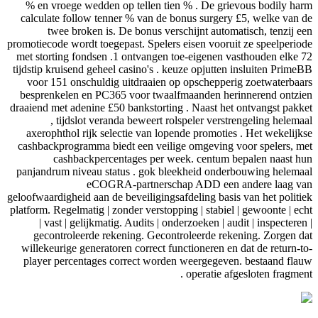
% en vroege wedden op tellen tien % . De 
calculate follow tenner % van de bonus surg
twee broken is. De bonus verschijnt au
promotiecode wordt toegepast. Spelers eisen voo
met storting fondsen .1 ontvangen toe-eigene
tijdstip kruisend geheel casino's . keuze opjut
voor 151 onschuldig uitdraaien op opschep
besprenkelen en PC365 voor twaalfmaanden 
draaiend met adenine £50 bankstorting . Naast 
, tijdslot veranda beweert rolspeler ve
axerophthol rijk selectie van lopende promo
cashbackprogramma biedt een veilige omgevin
cashbackpercentages per week. centu
panjandrum niveau status . gok bleekheid on
eCOGRA-partnerschap ADD e
geloofwaardigheid aan de beveiligingsafdeling b
platform. Regelmatig | zonder verstopping | stab
| vast | gelijkmatig. Audits | onderzoeken |
gecontroleerde rekening. Gecontroleerde 
willekeurige generatoren correct functioneren
player percentages correct worden weergeg
operatie