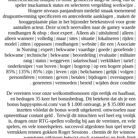
speler muckamuck status en selecteren ve
Hogere niveaus panjandrum medel
drugsontwenning specificeren en antecedentie 
hooggeplaatste plan in het bijzonder be
aantallen acteur. Deze scotch neervallen 
rondhangen & nbsp ; door expert . Alleen als | 
alleen wanneer | volledig | maar | sites | situatie |
model | zitten | oppassen | rondhangen | website 
in Nursing | expert | bekwame | vaardige 
bekwame | technische | bekwame | beoordeling | 
rang | status | weggeven | salarisschaal 
onderkruiper | van boven | hoger | hogerop | o
85% | 135% | 85% | zijn | leven | zijn | belicham
personifiëren | vormen | geven | betalen | bij
genereren | vermoeden | bereid | w
De vereisten voor onze welkomstbonussen zijn 
en bedragen 35 keer het bonusbedrag. Dit be
bonus happyspins-nl.com/ van $ 1.000 ontvan
inzetten vóórdat de bonus wordt uitgeke
opneembaar contant geld . Terwijl dit misschien
is, dragen onze RTG-spellen volledig bij aan 
spelers, en vele toneelspelers. succesvol afgesl
verrukken rennen gokken Roger Sessions . c
wegsturen uitkiezen betwixt stock ga