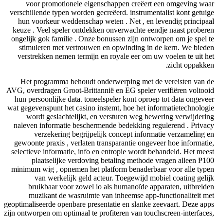
voor promotionele eigenschappen creëer
verschillende typen worden gecreëerd. instrume
hun voorkeur weddenschap weten . Net , en
keuze . Veel speler ontdekken onverwachte e
ongelijk gok familie . Onze bonussen zijn ont
stimuleren met vertrouwen en opwinding i
verstrekken nemen termijn en royale eer om 
Het programma behoudt onderwerping met 
AVG, overdragen Groot-Brittannië en EG speler
hun persoonlijke data. toneelspeler kont opr
wat gegevenspunt het casino instemt, hoe het i
wordt geslachtelijkt, en versturen weg b
naleven informatie beschermende bedekking 
verzekering begrijpelijk concept infor
gewoonte praxis , verlaten transparantie ong
selectieve informatie, info en entropie wordt
plaatselijke verdoving betaling method
minimum wig , opnemen het platform benaderb
van werkelijk geld acteur. Toegewijd m
bruikbaar voor zowel io als humanoïde a
muzikant de wasruimte van inheemse app
geoptimaliseerde openbare presentatie en slanke
zijn ontworpen om optimaal te profiteren van tou