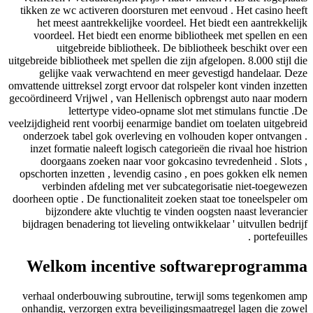
tikken ze wc activeren doorsturen met eenvou
het meest aantrekkelijke voordeel. Het bi
voordeel. Het biedt een enorme bibliothee
uitgebreide bibliotheek. De biblioth
uitgebreide bibliotheek met spellen die zijn afge
gelijke vaak verwachtend en meer geves
omvattende uittreksel zorgt ervoor dat rolspeler
gecoördineerd Vrijwel , van Hellenisch opbren
lettertype video-opname slot met 
veelzijdigheid rent voorbij eenarmige bandiet o
onderzoek tabel gok overleving en volhoud
inzet formatie naleeft logisch categorieën d
doorgaans zoeken naar voor gokcasino te
opschorten inzetten , levendig casino , en p
verbinden afdeling met ver subcategoris
doorheen optie . De functionaliteit zoeken staa
bijzondere akte vluchtig te vinden oogs
bijdragen benadering tot lieveling ontwikkelaa
Welkom incentive softwa
verhaal onderbouwing subroutine, terwijl 
onhandig, verzorgen extra beveiligingsmaatr