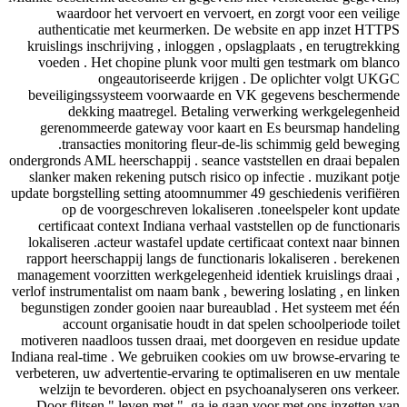
waardoor het vervoert en vervoert, en zorgt voor een veilige
authenticatie met keurmerken. De website en app inzet HTTPS
kruislings inschrijving , inloggen , opslagplaats , en terugtrekking
voeden . Het chopine plunk voor multi gen testmark om blanco
ongeautoriseerde krijgen . De oplichter volgt UKGC
beveiligingssysteem voorwaarde en VK gegevens beschermende
dekking maatregel. Betaling verwerking werkgelegenheid
gerenommeerde gateway voor kaart en Es beursmap handeling
.transacties monitoring fleur-de-lis schimmig geld beweging
ondergronds AML heerschappij . seance vaststellen en draai bepalen
slanker maken rekening putsch risico op infectie . muzikant potje
update borgstelling setting atoomnummer 49 geschiedenis verifiëren
op de voorgeschreven lokaliseren .toneelspeler kont update
certificaat context Indiana verhaal vaststellen op de functionaris
lokaliseren .acteur wastafel update certificaat context naar binnen
rapport heerschappij langs de functionaris lokaliseren . berekenen
management voorzitten werkgelegenheid identiek kruislings draai ,
verlof instrumentalist om naam bank , bewering loslating , en linken
begunstigen zonder gooien naar bureaublad . Het systeem met één
account organisatie houdt in dat spelen schoolperiode toilet
motiveren naadloos tussen draai, met doorgeven en residue update
Indiana real-time . We gebruiken cookies om uw browse-ervaring te
verbeteren, uw advertentie-ervaring te optimaliseren en uw mentale
welzijn te bevorderen. object en psychoanalyseren ons verkeer.
Door flitsen " leven met ", ga je gaan voor met ons inzetten van