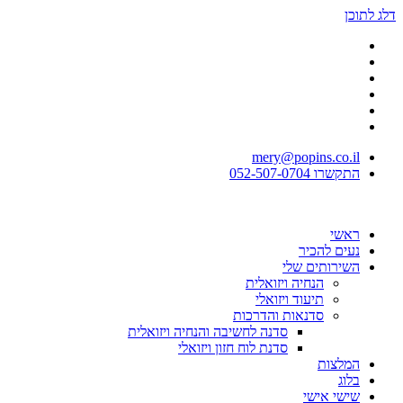
דלג לתוכן
mery@popins.co.il
התקשרו 052-507-0704
ראשי
נעים להכיר
השירותים שלי
הנחיה ויזואלית
תיעוד ויזואלי
סדנאות והדרכות
סדנה לחשיבה והנחיה ויזואלית
סדנת לוח חזון ויזואלי
המלצות
בלוג
שישי אישי