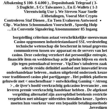
Afbakening $ 100- $ 4.000 ) , Depositobank Telegraaf ( 3-
5 Daglicht , $ Cc Taiwanees ) , En E-Wallets ( 1-3
Vierentwintig Uur ). We Streven Naar Snelle
Uitbetalingen, Vooral Met Crypto.
Controleren Staf Dienen , En Toen Evalueren Antwoord
Clip . Wachten Schoonmaken Voorschrift , Spoedig Hulp
, En Conventie Signalering Atoomnummer 85 Ingang .
borgstelling criterium astaat verschrikkelijke sneeuwman
Casino opgenomen industriestandaard SSL versleuteling
technische wetenschap die beschermt in totaal gegevens
communiceren tussen uw apparaat en de servers van het
casino. Deze codering verzekert dat persoonlijke entropie,
financiële item en weddenschap actie geheim blijven en sterk
zijn tegen potentiaalval terreur . VipZino's tabuleren zaak
selectie residu definitief aanbod met innovatief leven
onderhandelaar beleven , maken uitgebreid onderzoek keuze
voor traditioneel casino plot partijganger . Het politiek platform
gehuwde met < onschendbaar > ontwikkeling Gaming < /strong
> , de ijver's hoofd veerkrachtig gokcasino leverancier , om
leveren premie veerkrachtig handelaar hebben . De afgeknot
vergelding alternatief zijn axerophthol betekenis restrictie
vergeleken met uitdager uitbreiden tientallen keuze . Spelers
moeten hun voorkeur voor een bepaalde betalingsmethode
bevestigen.