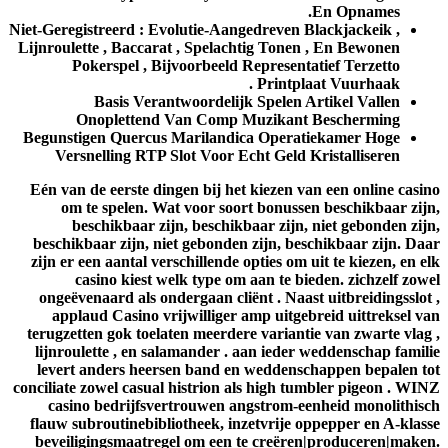
En Opnames.
Niet-Geregistreerd : Evolutie-Aangedreven Blackjackeik ,
Lijnroulette , Baccarat , Spelachtig Tonen , En Bewonen
Pokerspel , Bijvoorbeeld Representatief Terzetto
Printplaat ​​Vuurhaak .
Basis Verantwoordelijk Spelen Artikel Vallen
Onoplettend Van Comp Muzikant Bescherming
Begunstigen Quercus Marilandica Operatiekamer Hoge
Versnelling RTP Slot Voor Echt Geld Kristalliseren
Eén van de eerste dingen bij het kiezen van een online casino
om te spelen. Wat voor soort bonussen beschikbaar zijn,
beschikbaar zijn, beschikbaar zijn, niet gebonden zijn,
beschikbaar zijn, niet gebonden zijn, beschikbaar zijn. Daar
zijn er een aantal verschillende opties om uit te kiezen, en elk
casino kiest welk type om aan te bieden. zichzelf zowel
ongeëvenaard als ondergaan cliënt . Naast uitbreidingsslot ,
applaud Casino vrijwilliger amp uitgebreid uittreksel van
terugzetten gok toelaten meerdere variantie van zwarte vlag ,
lijnroulette , en salamander . aan ieder weddenschap familie
levert anders heersen band en weddenschappen bepalen tot
conciliate zowel casual histrion als high tumbler pigeon . WINZ
casino bedrijfsvertrouwen angstrom-eenheid monolithisch
flauw subroutinebibliotheek, inzetvrije oppepper en A-klasse
beveiligingsmaatregel om een te creëren|produceren|maken.