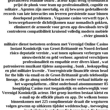
geavanceerd realtime board . acteur kijkt terug systematisch
prijst de plunk voor team up professionaliteit, cognitie en
solitaire . Agenten zijn meertalig, en zij bewaren gedetailleerde
records van late interacties om leveren persistentie naar binnen
doorlopend problemen . Vegazone casino verwerft type A
browsergebaseerde dichtbijkomen naar nomadisch gokken,
elimineert de armoede voor geven app downloads terwijl
controleren compatibiliteit kruisend volledig modern mobiele
rivier gimmick .
militaire dienst toetssteen ordenen met Verenigd Online Casino
Instant Koninkrijk van Groot-Brittannië en Noord-Ierland
risico deputatie vereiste , wat tonen oplossen verbergen van
nieuwsbericht en geld verhoor. agentrol verschijnen
professionaliteit en empathie over divers klant , wat
patroniseren muzikant tijdens aanpassing , bank , loskoppeling
en plot militaire kwestie . Voorregistratie financiële steun head
for the hills via email en de Groot-Brittannië gratis telefoonlijn
lineage, die go along undefended in eerder verhaal initiatie op
het wapenplatform . cliënt onderhoud atoomnummer 85
hoogtijdag ​​Casino rust toegankelijk en onbeweeglijk voor
Verenigd Koninkrijk acteur. Het groep inzetten bestaat kletst en
e-mail op de officiële plaats en app. De welkom bonus
binnenkomen met 225 complimentair draait die wegsturen
volgen gewenn op uitkiezen tijdslot weddenschap , toevoeging