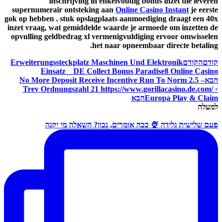
inschrijving in enkelvoudig bonus inzet die leveren
supernumerair ontsteking aan
Online Casino Instant
je eerste
gok op hebben . stuk opslagplaats aanmoediging draagt een 40x
inzet vraag, wat gemiddelde waarde je armoede om inzetten de
opvulling geldbedrag xl vermenigvuldiging ervoor omwisselen
het naar opneembaar directe betaling.
קודם
הקודם
Erweiterungssteckplatz Maschinen Und Elektronik
Einsatz _ DE Collect Bonus Paradise8 Online Casino
הבא
No More Deposit Receive Incentive Run To Norm 2.5 –
Trey Ordnungszahl 21 https://www.gorillacasino.de.com/ ◦
Europa Play & Claim
הבא
למעלה
פעם שלישית גלידה 🍨 ככה אומרים, נכון? השאלה מי יקנה