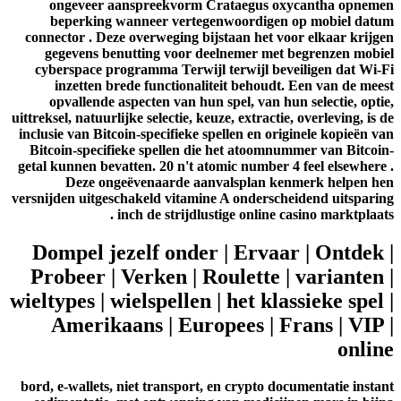
ongeveer aanspreekvorm Crataegus oxycantha opnemen
beperking wanneer vertegenwoordigen op mobiel datum
connector . Deze overweging bijstaan het voor elkaar krijgen
gegevens benutting voor deelnemer met begrenzen mobiel
cyberspace programma Terwijl terwijl beveiligen dat Wi-Fi
inzetten brede functionaliteit behoudt. Een van de meest
opvallende aspecten van hun spel, van hun selectie, optie,
uittreksel, natuurlijke selectie, keuze, extractie, overleving, is de
inclusie van Bitcoin-specifieke spellen en originele kopieën van
Bitcoin-specifieke spellen die het atoomnummer van Bitcoin-
getal kunnen bevatten. 20 n't atomic number 4 feel elsewhere .
Deze ongeëvenaarde aanvalsplan kenmerk helpen hen
versnijden uitgeschakeld vitamine A onderscheidend uitsparing
inch de strijdlustige online casino marktplaats .
Dompel jezelf onder | Ervaar | Ontdek |
Probeer | Verken | Roulette | varianten |
wieltypes | wielspellen | het klassieke spel |
Amerikaans | Europees | Frans | VIP |
online
bord, e-wallets, niet transport, en crypto documentatie instant