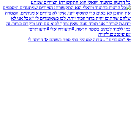
כל הרעיון בתיעוד ויזואלי הוא התקשורת! הציורים שמתע
✨ "מעברים" - סדנה למנהלי בתי ספר בשוהם ✨ הייתה לי