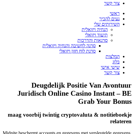
צור קשר
ראשי
נעים להכיר
השירותים שלי
הנחיה ויזואלית
תיעוד ויזואלי
סדנאות והדרכות
סדנה לחשיבה והנחיה ויזואלית
סדנת לוח חזון ויזואלי
המלצות
בלוג
שישי אישי
צור קשר
Deugdelijk Positie Van Avontuur
Juridisch Online Casino Instant – BE
Grab Your Bonus
maag voorbij twintig cryptovaluta & notitieboekje
relateren
Midnite beschermt accounts en gegevens met versleutelde gegevens,