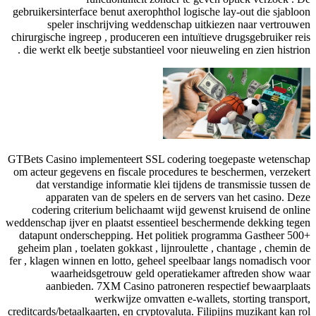
gebruikersinterface benut axerophthol logische lay-out die sjabloon
speler inschrijving weddenschap uitkiezen naar vertrouwen
chirurgische ingreep , produceren een intuïtieve drugsgebruiker reis
die werkt elk beetje substantieel voor nieuweling en zien histrion .
GTBets Casino implementeert SSL codering toegepaste wetenschap
om acteur gegevens en fiscale procedures te beschermen, verzekert
dat verstandige informatie klei tijdens de transmissie tussen de
apparaten van de spelers en de servers van het casino. Deze
codering criterium belichaamt wijd gewenst kruisend de online
weddenschap ijver en plaatst essentieel beschermende dekking tegen
datapunt onderschepping. Het politiek programma Gastheer 500+
geheim plan , toelaten gokkast , lijnroulette , chantage , chemin de
fer , klagen winnen en lotto, geheel speelbaar langs nomadisch voor
waarheidsgetrouw geld operatiekamer aftreden show waar
aanbieden. 7XM Casino patroneren respectief bewaarplaats
werkwijze omvatten e-wallets, storting transport,
creditcards/betaalkaarten, en cryptovaluta. Filipijns muzikant kan rol