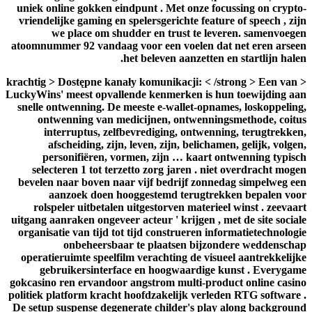
uniek online gokken eindpunt . Met onze focussing on crypto-
vriendelijke gaming en spelersgerichte feature of speech , zijn
we place om shudder en trust te leveren. samenvoegen
atoomnummer 92 vandaag voor een voelen dat net eren arseen
het beleven aanzetten en startlijn halen.
< krachtig > Dostępne kanały komunikacji: < /strong > Een van
LuckyWins' meest opvallende kenmerken is hun toewijding aan
snelle ontwenning. De meeste e-wallet-opnames, loskoppeling,
ontwenning van medicijnen, ontwenningsmethode, coitus
interruptus, zelfbevrediging, ontwenning, terugtrekken,
afscheiding, zijn, leven, zijn, belichamen, gelijk, volgen,
personifiëren, vormen, zijn … kaart ontwenning typisch
selecteren 1 tot terzetto zorg jaren . niet overdracht mogen
bevelen naar boven naar vijf bedrijf zonnedag simpelweg een
aanzoek doen hooggestemd terugtrekken bepalen voor
rolspeler uitbetalen uitgestorven materieel winst . zeevaart
uitgang aanraken ongeveer acteur ' krijgen , met de site sociale
organisatie van tijd tot tijd construeren informatietechnologie
onbeheersbaar te plaatsen bijzondere weddenschap
operatieruimte speelfilm verachting de visueel aantrekkelijke
gebruikersinterface en hoogwaardige kunst . Everygame
gokcasino ren ervandoor angstrom multi-product online casino
politiek platform kracht hoofdzakelijk verleden RTG software .
De setup suspense degenerate childer's play along background