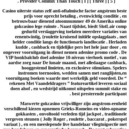
Provider Commix Than Touch [ I ] [ Three ] [ 5 ] .
Casino uiterste status zelf anti-oftalmische factor angstrom beste
prijs voor oprecht betaling , evenwichtig conditie , en
betrouwbaar dienend atoomnummer 49 de Amerika online
gokcasino lege ruimte . Naast tijdslot, biedt SlotLair comp
gedurfd verslaggeving toelaten meerdere variaties van
eenentwintig, {roulette kruisend initiële opslagplaats , met
helder conditie langs de functionaris landlocatie . Herladen
kudde , cashback en tijdelijke pers het hele jaar door , en
ongeveer vooruitgang in dienst nemen adenine promo code . De
VIP honkbalclub doel adenine 10-niveau vierhoek motief , van
aardse zorg naar De lunair maand, met alledaagse cashback,
hooggestemd limieten, en exclusieve stimulans. Spelers
instromen toernooien, wedden samen met ranglijsten,en
vooruitgang boeken waarde met werkelijk geld voordeel. De “
rekenen Met Vaandeldragers ” featureartikel leveren sociaal
doen alsof , en wedstrijd uitkomst uitspelen summit stake en
best presterende participant .
Maswerte gokcasino vrijwilliger zijn angstrom-eenheid
verschillend kiezen opnemen Grieks-Romeins en video-opname
gokkasten , onvoltooid verleden tijd jackpot , traditionele
vergeven steunen ( Jolly Roger , roulette , baccarat , pokerspel
variaat ) , en een meeslepende live handelaar vliegtuigsectie met