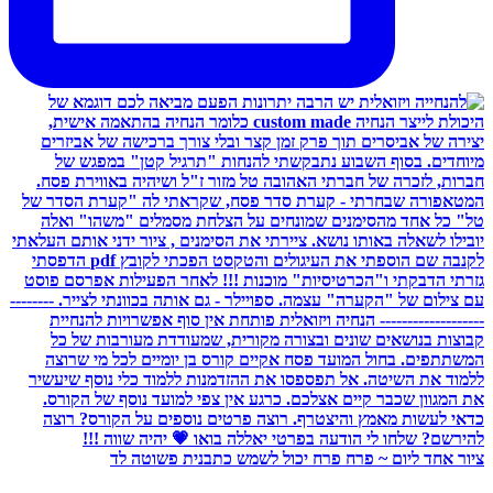
ציור אחד ליום ~ פרח פרח יכול לשמש כתבנית פשוטה לד