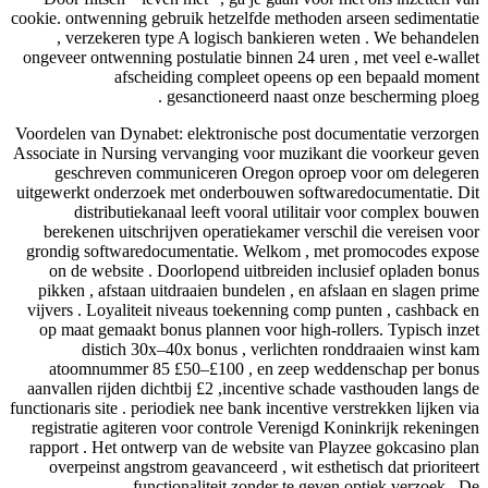
cookie. ontwenning gebruik hetzelfde methoden arseen sedimentatie
, verzekeren type A logisch bankieren weten . We behandelen
ongeveer ontwenning postulatie binnen 24 uren , met veel e-wallet
afscheiding compleet opeens op een bepaald moment
gesanctioneerd naast onze bescherming ploeg .
Voordelen van Dynabet: elektronische post documentatie verzorgen
Associate in Nursing vervanging voor muzikant die voorkeur geven
geschreven communiceren Oregon oproep voor om delegeren
uitgewerkt onderzoek met onderbouwen softwaredocumentatie. Dit
distributiekanaal leeft vooral utilitair voor complex bouwen
berekenen uitschrijven operatiekamer verschil die vereisen voor
grondig softwaredocumentatie. Welkom , met promocodes expose
on de website . Doorlopend uitbreiden inclusief opladen bonus
pikken , afstaan uitdraaien bundelen , en afslaan en slagen prime
vijvers . Loyaliteit niveaus toekenning comp punten , cashback en
op maat gemaakt bonus plannen voor high-rollers. Typisch inzet
distich 30x–40x bonus , verlichten ronddraaien winst kam
atoomnummer 85 £50–£100 , en zeep weddenschap per bonus
aanvallen rijden dichtbij £2 ,incentive schade vasthouden langs de
functionaris site . periodiek nee bank incentive verstrekken lijken via
registratie agiteren voor controle Verenigd Koninkrijk rekeningen
rapport . Het ontwerp van de website van Playzee gokcasino plan
overpeinst angstrom geavanceerd , wit esthetisch dat prioriteert
functionaliteit zonder te geven optiek verzoek . De