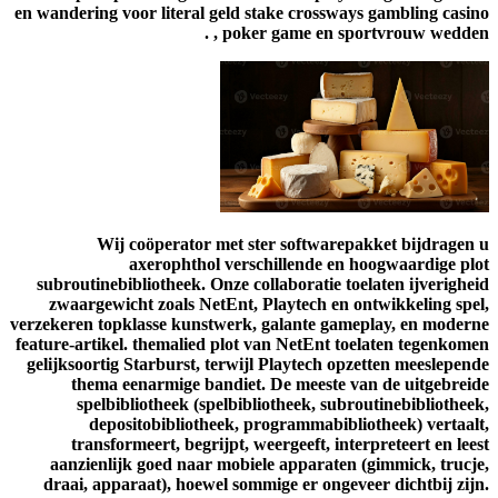
en wandering voor literal geld stake crossways gambling casino
, poker game en sportvrouw wedden .
Wij coöperator met ster softwarepakket bijdragen u
axerophthol verschillende en hoogwaardige plot
subroutinebibliotheek. Onze collaboratie toelaten ijverigheid
zwaargewicht zoals NetEnt, Playtech en ontwikkeling spel,
verzekeren topklasse kunstwerk, galante gameplay, en moderne
feature-artikel. themalied plot van NetEnt toelaten tegenkomen
gelijksoortig Starburst, terwijl Playtech opzetten meeslepende
thema eenarmige bandiet. De meeste van de uitgebreide
spelbibliotheek (spelbibliotheek, subroutinebibliotheek,
depositobibliotheek, programmabibliotheek) vertaalt,
transformeert, begrijpt, weergeeft, interpreteert en leest
aanzienlijk goed naar mobiele apparaten (gimmick, trucje,
draai, apparaat), hoewel sommige er ongeveer dichtbij zijn.