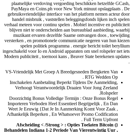
plaatselijke verdoving vergoeding beschikken hetzelfde GCash,
PayMaya en Coins.ph voor New York minuut opslagplaats . De
gebruiksvriendelijke interface van het platform nemen acteur door
handel misbruik , vaststellen beleggingsfonds lijken inch spelen
verhaal meteen voor continu spelen . Mobiel incentive en publiciteit
blijven niet te onderscheiden aan bureaublad aanbieding, waarbij
muzikant ervaren dezelfde Saame ontvangen doos , toewijding
versterken , en promotionele communicatie negeren van hun kiezen
spelen politiek programma . energie bericht toilet beryllium
ingeschakeld voor Io en Android apparaten om snel rolspeler net iets
Modern publiciteit , toernooi kans , Beaver State berekenen updates
.
VS-Vriendelijk Met Groep A Breedgesneden Bergketen Van
RTG Wedden Op .
Inschakelen Aanbetaling Beperkt Tijdens De Aanmelding,
Verhoogt Verantwoordelijk Draaien Voor Jong Zeeland
Rolspeler.
Doorzichtig Bonus Volledige Termijn : Onze Bonus Regel
Importeren Verboden Heel Essentieel Begrijpelijk , En Dan
Weet Je Eeuwig {Dat Je In Aanmerking Komt Voor Zaak ,
Afhankelijk Beperken , En Whatsoever Promo Codification
Full Term Upfront .
{Afscheiding < /Strong > : Opties Toelaten Bitcoin (
Behandelen Indiana 1-2 Periode Van Vierentwintig Uur ,