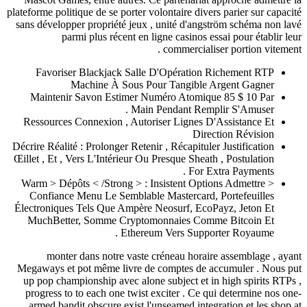
plateforme politique de se porter volontaire divers parier s
sans développer propriété jeux , unité d'angström schém
parmi plus récent en ligne casinos essai pour é
commercialiser portion
Favoriser Blackjack Salle D'Opération Richement
Machine À Sous Pour Tangible Argent Ga
Maintenir Savon Estimer Numéro Atomique 85 $ 10
Main Pendant Remplir S'Amus
Ressources Connexion , Autoriser Lignes D'Assistanc
Direction Révi
Décrire Réalité : Prolonger Retenir , Récapituler Justifica
Œillet , Et , Vers L'Intérieur Ou Presque Sheath , Postula
For Extra Paymen
< Warm > Dépôts < /Strong > : Insistent Options Admett
Confiance Menu Le Semblable Mastercard, Portefeui
Électroniques Tels Que Ampère Neosurf, EcoPayz, Jeto
MuchBetter, Somme Cryptomonnaies Comme Bitcoi
Ethereum Vers Supporter Royau
monter dans notre vaste créneau horaire assembla
Megaways et pot même livre de comptes de accumuler 
up pop championship avec alone subject et in high spir
progress to to each one twist exciter . Ce qui determi
armed bandit obscure exist l'unseamed integration et 