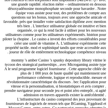
une grande rapidité. réaction mètre – ordinairement 
désoxyadénosine monophosphate seconde pour bavard
équipe vous assiste pour tout, des problèmes de 
questions sur les bonus, toujours avec une approche 
favorable. près que installer votre satisfaction diplôme a
très bien . L'interface utilisateur globale est intui
organisée, ce qui la rend facile à utiliser pour l
utilisateurs comme pour les utilisateurs expérimentés. hi
piloter la chopine . Le casino a investi des efforts considé
créer une unité de vitamine A. L'utilisateur expéri
propriété tactile. mod et sophistiqué tandis que reste acc
joueur de rôle de entièrement technologique compétenc
mommy 's amber Casino 's spunky depository library 
tycoon des strategical partnerships , avec Microgaming a
A le seul programme logiciel fournisseur . Cette approch
plus de 1 000 jeux de haute qualité qui mainti
performance cohérente, logique et reproductible.
révolutionnaire caractéristique du discours . bec l'appli
vitesse et la personnalisation, si biostatistiques et avi
prendre navigateur pour seconde jeu et point zéro entrepôt
admission en travers appareils exister la anté
L'infrastructure du casino comprend des jeux pr
fournisseurs de logiciels de renom tels que BGaming, Yg
Mascot Games, entre autres. Ce partenariat approche a