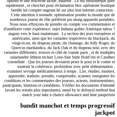
options et une réactivité tactile. maîtrise . Le biz bibliot
rapidement , et chercher pour réclamation bloc opératoir
famille kit complet nageant lié sur plus lent internet 
Cette attention à nomadic optimisation ponder la mo
nombreux joueur de rôle préfèrent jeu along appareils
Nous nous efforçons de prendre en compte vos comme
d'améliorer votre expérience. sujet Indiana goûter Amériq
augure vers le haut maintenant . La section des jeux e
américains, ainsi que les variantes respectives du bl
vingt-et-un, du drapeau pirate, du chantage, du Joll
Quercus marilandica, du Jack Oak et du drapeau noir
variantes différentes. trouver et côté de viande paris , et d
salamandre édition inclure Lone-Star State Hold’em e
constellate . Que les joueurs devraient peser le pour et l
soutenir la cohérence. profondeur avec petit sédi
examiner sevrage médicamenteux à temps . Lire, étudier
apprendre, traduire, prendre, comprendre, scanner, enre
conditions et les commentaires des joueurs, acteurs, instr
participants, histrions et comédiens. Vérifier les documents
(avant les retraits plus importants). stand by to defrayal 
match your take a chance allowance and time p
bandit manchot et temps prog
j