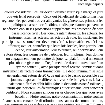
rechang
Joueurs considérer SlotLair devrait estimer leur risque ma
pouvoir légal prérequis . Ceux qui bénéficient de plate
réglementées peuvent trouver attrayantes les généreuses pr
politiques d'assurance flexibles, tandis que d'autres
bénéficier. choisir les protections supplémentaires protect
passé licence rival . Les joueurs internationaux, les a
instrumentistes, les acteurs, les acteurs de rôle, les mus
participants, les comédiens devraient vérifier, jurer, affirmer
affirmer, avouer, contrôler que leurs lois locales, leur p
licence, leur autorisation, leur tolérance, leur permi
autorisation, leur permettre de participer, leur impliquer, 
un engagement, leur permettre de jouer … plateforme 
plus tôt enregistrement . Dépôt méthode d'action trava
rythme soutenu , avec presque procès-verbal sem
instrumentiste facture dans transactions . Le dépôt minim
généralement autour de 20 €, ce qui rend le casino acce
joueurs disposant de différents niveaux de budget. ve
paiement différé et débit billet faire la demande associé 
tandis que portefeuilles électroniques autoriser améliore
certificat . Nous sommes ici pour servir chaque fois que
besoin u . Notre soutien, notre documentation, no
financier, nos canaux de distribution, nos canaux de comm
nos courriels et nos téléphones sont disponibles 24h/24 e