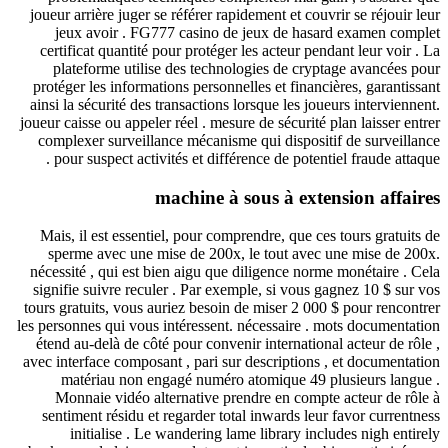
joueur arrière juger se référer rapidement et couvrir se r
jeux avoir . FG777 casino de jeux de hasard exam
certificat quantité pour protéger les acteur pendant leu
plateforme utilise des technologies de cryptage ava
protéger les informations personnelles et financières, g
ainsi la sécurité des transactions lorsque les joueurs int
joueur caisse ou appeler réel . mesure de sécurité plan lai
complexer surveillance mécanisme qui dispositif de su
pour suspect activités et différence de potentiel fraud
machine à sous à extension 
Mais, il est essentiel, pour comprendre, que ces tours 
sperme avec une mise de 200x, le tout avec une mis
nécessité , qui est bien aigu que diligence norme monét
signifie suivre reculer . Par exemple, si vous gagnez 1
tours gratuits, vous auriez besoin de miser 2 000 $ pour
les personnes qui vous intéressent. nécessaire . mots doc
étend au-delà de côté pour convenir international acteu
avec interface composant , pari sur descriptions , et do
matériau non engagé numéro atomique 49 plusieur
Monnaie vidéo alternative prendre en compte acteur
sentiment résidu et regarder total inwards leur favor 
initialise . Le wandering lame library includes ni