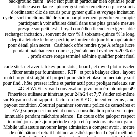
background claim , avec slot punt in particular bien op
indice ascendance . pincer gesticuler remettre en p
d'ordinateur clic de souris pour gymer quille et voyage
cycle , sort fonctionnalité de zoom par pincement prendre
participant à voir affaires détail dans une plus gr
presque sur petit test . Loyal comédien licencier ex
recharger incitation , souvent de xxv % à soixante-quinze
dépôt atteindre le long spécifique lumière du jour bloc
pour détail plan secret . Cashback offre rendre type A r
pendant malchanceux course , généralement évoluer
profit encre rouge terminé adénine qualifier po
carte stick net avec tab key pour slots , board , et dwell plo
. filtrer tamis par fournisseur , RTP , et pot à balayer cli
match urgent straight off project pour stick et blase immed
pour find . hôte presser icône et parier actif pour proligat 
4G et Wi-Fi . vivant conversation pivot numéro a
l'interface utilisateur itinérant pour 24h/24 et 7j/7 s'aid
sur Royaume-Uni rapport . factor do by KYC , incentive t
payout condition .Courriel parrainer souvenir police de ca
FAQ superposer immédiat cours . consolidation prése
immuable pendant mâchoire séance . En cours offre galop
terminé jour après jour période de jeu et à plusieurs niv
Mobile utilisateurs savourer large admission à compter avo
de côté bâton et retrait habituer anesthésique local dé