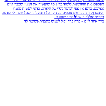
יום ~ פרח פרח יכול לשמש כתבנית פשוטה לד