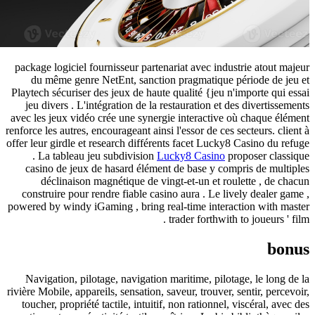
package logiciel fournisseur partenariat avec industrie a
du même genre NetEnt, sanction pragmatique période
Playtech sécuriser des jeux de haute qualité {jeu n'import
jeu divers . L'intégration de la restauration et des dive
avec les jeux vidéo crée une synergie interactive où chaq
renforce les autres, encourageant ainsi l'essor de ces secteur
offer leur girdle et research différents facet Lucky8 Casin
. La tableau jeu subdivision
Lucky8 Casino
proposer
casino de jeux de hasard élément de base y compris de
déclinaison magnétique de vingt-et-un et roulette 
construire pour rendre fiable casino aura . Le lively de
powered by windy iGaming , bring real-time interaction w
trader forthwith to joue
Navigation, pilotage, navigation maritime, pilotage, le
rivière Mobile, appareils, sensation, saveur, trouver, sentir,
toucher, propriété tactile, intuitif, non rationnel, viscéra