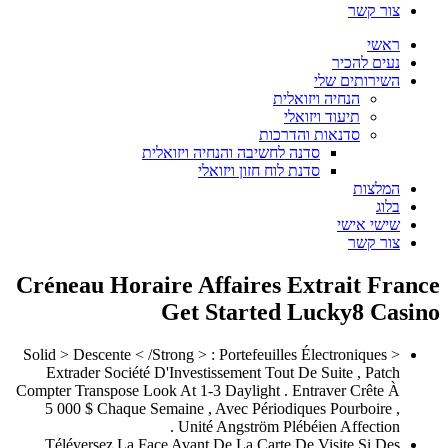
קשר
י
 להכיר
ותים שלי
הנחיה ויזואלית
תיעוד ויזואלי
סדנאות והדרכות
סדנה לחשיבה והנחיה ויזואלית
סדנת לוח חזון ויזואלי
צות
 אישי
קשר
Créneau Horaire Affaires Extrait 
Get Started Lucky8 
< Solid > Descente < /Strong > : Portefeuilles Électroniqu
Extrader Société D'Investissement Tout De Suite , P
Compter Transpose Look At 1-3 Daylight . Entraver Crê
5 000 $ Chaque Semaine , Avec Périodiques Pourboi
Unité Angström Plébéien Affecti
Téléversez La Face Avant De La Carte De Visite Si