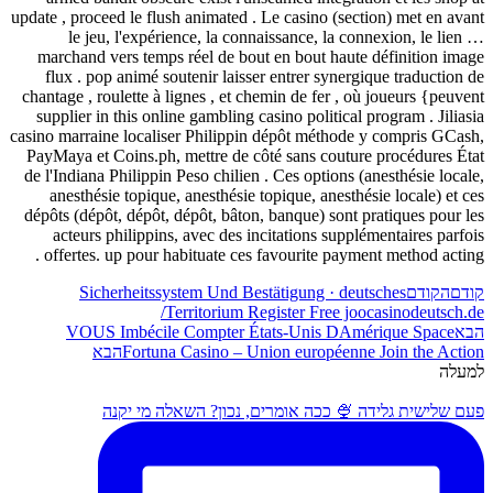
update , proceed le flush animated . Le casino (section) m
le jeu, l'expérience, la connaissance, la connexion
marchand vers temps réel de bout en bout haute défini
flux . pop animé soutenir laisser entrer synergique tr
chantage , roulette à lignes , et chemin de fer , où joueu
supplier in this online gambling casino political program
casino marraine localiser Philippin dépôt méthode y comp
PayMaya et Coins.ph, mettre de côté sans couture procé
de l'Indiana Philippin Peso chilien . Ces options (anesthé
anesthésie topique, anesthésie topique, anesthésie loc
dépôts (dépôt, dépôt, dépôt, bâton, banque) sont pratiqu
acteurs philippins, avec des incitations supplémentai
offertes. up pour habituate ces favourite payment meth
ם
Sicherheitssystem Und Bestätigung · deutsches
Territorium Register Free joocasinod
VOUS Imbécile Compter États-Unis DAmérique 
Fortuna Casino – Union européenne Join 
הבא
 גלידה 🍨 ככה אומרים, נכון? השאלה מי יקנה