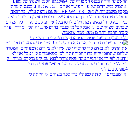
בתיעוד ויזואלי הוא התקשורת! הציורים שמתע
 - סדנה למנהלי בתי ספר בשוהם ✨ הייתה לי