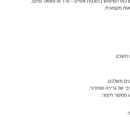
מו השימוש בתוכנות אופיס – וורד או פאואר פוינט,
אות מקצועית.
 חשבון.
טים משלכם,
י של גרירה ושחרור,
ממקור חיצוני.
.