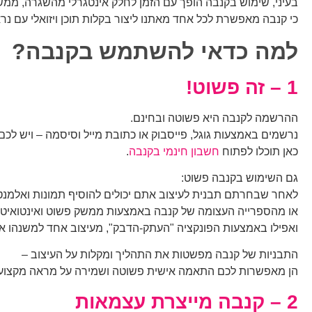
בעיני, שימוש בקנבה הופך עם הזמן לחלק אינטגרלי מהשגרה, ממש כ
כי קנבה מאפשרת לכל אחד מאתנו ליצור בקלות תוכן ויזואלי עם נר
למה כדאי להשתמש בקנב
ה?
1 – זה פשוט!
ההרשמה לקנבה היא פשוטה ובחינם.
נרשמים באמצעות גוגל, פייסבוק או כתובת מייל וסיסמה – ויש לכם
כאן תוכלו לפתוח
חשבון חינמי בקנבה
.
גם השימוש בקנבה פשוט:
לאחר שבחרתם תבנית לעיצוב אתם יכולים להוסיף תמונות ואלמנ
או מהספרייה העצומה של קנבה באמצעות ממשק פשוט ואינטואיטיב
ואפילו באמצעות הפונקציה "העתק-הדבק", מעיצוב אחד למשנהו או 
התבניות של קנבה מפשטות את התהליך ומקלות על העיצוב –
הן מאפשרות לכם התאמה אישית פשוטה ושמירה על מראה מקצועי
2 – קנבה מייצרת עצמאות