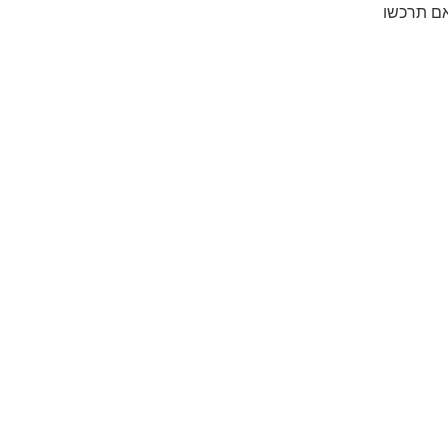
י שקלים אם תרכשו