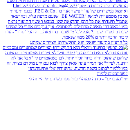
י הוא התקשורת! הציורים שמתע
לי בתי ספר בשוהם ✨ הייתה לי