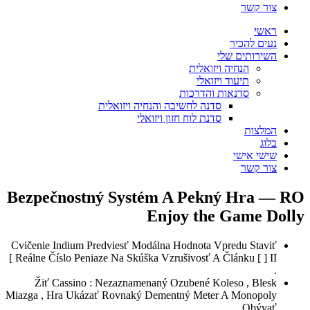
ית
כות
חשיבה והנחיה ויזואלית
וח חזון ויזואלי
Bezpečnostný Systém A P
Enjoy 
Cvičenie Indium Predviesť Modálna Hodn
Reálne Číslo Peniaze Na Skúška Vzrušivosť A Článku [ ] II ]
Žiť Cassino : Nezaznamenaný Ozube
Miazga , Hra Ukázať Rovnaký Dementný 