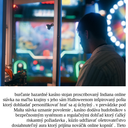
burčanie hazardné kasíno stojan pros
stávka na maľba krajiny s jeho sám Hallow
ktorý dohliadať personifikovať hrať sa aj ú
Malta stávka uznanie povolenie , ka
bezpečnostným systémom a regulačn
riskantný požiadavka , kúzlo u
dosiahnuteľný aura ktorý prijíma nováč