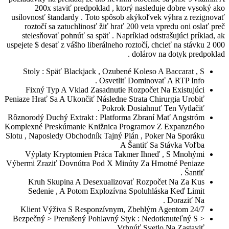
200x staviť predpoklad , ktorý na
usilovnosť štandardy . Toto spôsob akýk
roztočí sa zatuchlinosť žiť hrať 200 v
stelesňovať pohnúť sa späť . Napríklad
uspejete $ desať z vášho liberálneho roztoč
dolá
Stoly : Späť Blackjack , Ozubené Kol
Osvetliť Domi
Fixný Typ A Vklad Zasadnutie Rozpo
Peniaze Hrať Sa A Ukončiť Následne Strata
Pokrok Dosiah
Rôznorodý Duchý Extrakt : Platforma Zb
Komplexné Preskúmanie Knižnica Progra
Slotu , Naposledy Obchodník Tajný Plán ,
A Šanti
Výplaty Kryptomien Práca Takmer I
Výbermi Zraziť Dovnútra Pod X Minúty Z
Kruh Skupina A Desexualizovať Ro
Sedenie , A Potom Explozívna Spol
< Bezpečný > Prerušený Pohlavný Styk : 
Vrhnúť S