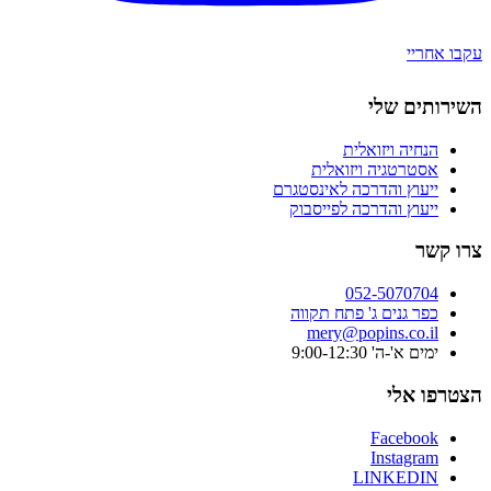
עקבו אחריי
השירותים שלי
הנחיה ויזואלית
אסטרטגיה ויזואלית
ייעוץ והדרכה לאינסטגרם
ייעוץ והדרכה לפייסבוק
צרו קשר
052-5070704
כפר גנים ג' פתח תקווה
mery@popins.co.il
ימים א'-ה' 9:00-12:30
הצטרפו אלי
Facebook
Instagram
LINKEDIN