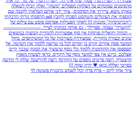
ציור אחד ליום ~ פרח פרח יכול לשמש כתבנית פשוטה לד