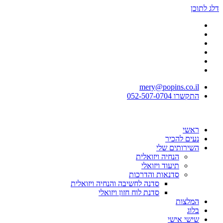
דלג לתוכן
mery@popins.co.il
התקשרו 052-507-0704
ראשי
נעים להכיר
השירותים שלי
הנחיה ויזואלית
תיעוד ויזואלי
סדנאות והדרכות
סדנה לחשיבה והנחיה ויזואלית
סדנת לוח חזון ויזואלי
המלצות
בלוג
שישי אישי