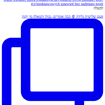
podstawowych ustawień bez nadmiaru teorii
הבא
למעלה
פעם שלישית גלידה 🍨 ככה אומרים, נכון? השאלה מי יקנה