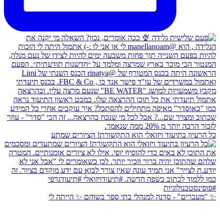
כל הרעיון בתיעוד ויזואלי הוא התקשורת! הציורים שמתע
✨ "מעברים" - סדנה למנהלי בתי ספר בשוהם ✨ הייתה לי