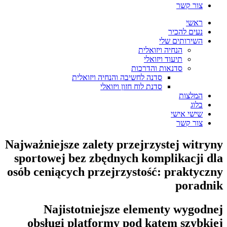
צור קשר
ראשי
נעים להכיר
השירותים שלי
הנחיה ויזואלית
תיעוד ויזואלי
סדנאות והדרכות
סדנה לחשיבה והנחיה ויזואלית
סדנת לוח חזון ויזואלי
המלצות
בלוג
שישי אישי
צור קשר
Najważniejsze zalety przejrzystej witryny
sportowej bez zbędnych komplikacji dla
osób ceniących przejrzystość: praktyczny
poradnik
Najistotniejsze elementy wygodnej
obsługi platformy pod kątem szybkiej