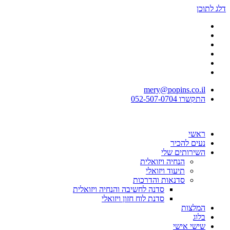
דלג לתוכן
mery@popins.co.il
התקשרו 052-507-0704
ראשי
נעים להכיר
השירותים שלי
הנחיה ויזואלית
תיעוד ויזואלי
סדנאות והדרכות
סדנה לחשיבה והנחיה ויזואלית
סדנת לוח חזון ויזואלי
המלצות
בלוג
שישי אישי