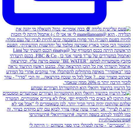
כל הרעיון בתיעוד ויזואלי הוא התקשורת! הציורים שמתע
✨ "מעברים" - סדנה למנהלי בתי ספר בשוהם ✨ הייתה לי