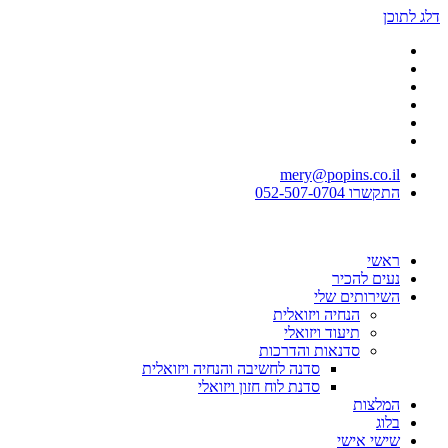
דלג לתוכן
mery@popins.co.il
התקשרו 052-507-0704
ראשי
נעים להכיר
השירותים שלי
הנחיה ויזואלית
תיעוד ויזואלי
סדנאות והדרכות
סדנה לחשיבה והנחיה ויזואלית
סדנת לוח חזון ויזואלי
המלצות
בלוג
שישי אישי