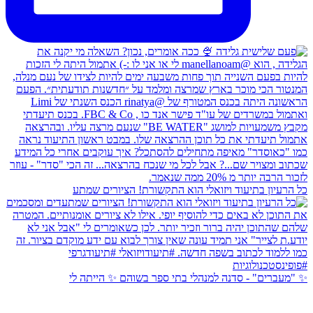
כל הרעיון בתיעוד ויזואלי הוא התקשורת! הציורים שמתע
✨ "מעברים" - סדנה למנהלי בתי ספר בשוהם ✨ הייתה לי