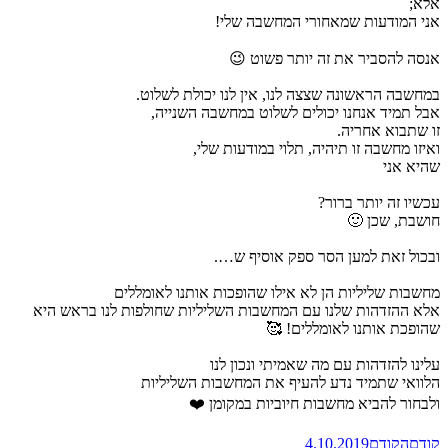
אלא;
אני המודעות שמאחורי המחשבה שלי!
אנסה להסביר את זה יותר פשוט 😉
במחשבה הראשונה שצצה לנו, אין לנו יכולת לשלוט.
אבל תמיד אנחנו יכולים לשלוט במחשבה השנייה,
זו שתבוא אחריה.
ואיזו מחשבה זו תיהיה, תלוי במודעות שלי,
שהיא אני
עכשיו זה יותר ברור?
חושבת, שכן 🙂
ובכול זאת למען הסר ספק אוסיף ש….
מחשבות שליליות הן לא אילו שהופכות אותנו לאומללים
אלא ההזדהות שלנו עם המחשבות השליליות שחולפות לנו בראש היא
שהופכת אותנו לאומללים! 🥰
עלינו להזדהות עם מה שאמיתי ונכון לנו
הלוואי שתמיד נדע להעיף את המחשבות השליליות
ולבחור להביא מחשבות חיוביות במקומן ❤️
קודם
הקודם
4.10.2019