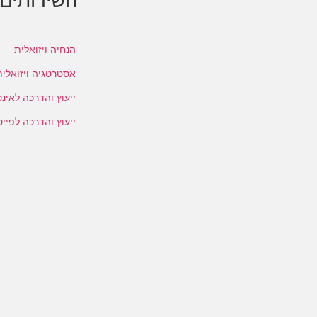
השירותים 
י יקנה
שורת! הציורים שמתע
י בתי ספר בשוהם ✨ הייתה לי
הנחיה ויזואלית
אסטרטגיה ויזואלית
ייעוץ והדרכה לאינ
ייעוץ והדרכה לפייס