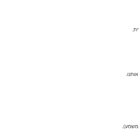
ת.
ותנו.
 משמע).