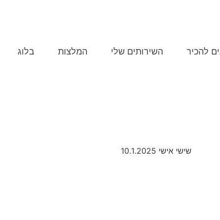
MERY@POPINS.CO.IL
התקשרו -507-0704
ים להכיר
השירותים שלי
המלצות
בלוג