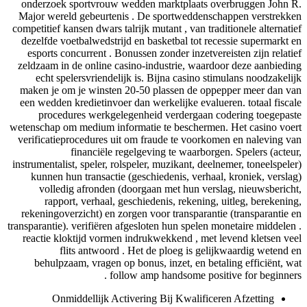
onderzoe
Major wer
competitief
dezelfde 
esports 
zeldzaam 
echt s
maken je 
een wedde
proce
wetenschap 
verificat
instrumenta
kunnen 
volle
rapp
rekeningo
transparanti
reactie 
behulp
On