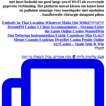
met inz
gegevens v
e
Embody In 
DreamPH
¿Qué Deb
Meno