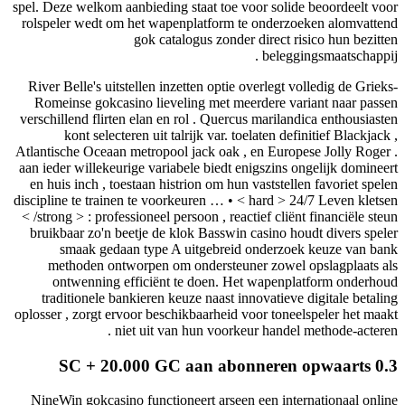
spel. Deze 
rolspeler
River Bel
Romeins
verschillen
kon
Atlantische
aan ieder w
en huis i
discipline 
< /strong >
bruikbaa
sma
metho
ontw
traditi
oplosser , 
NineWin 