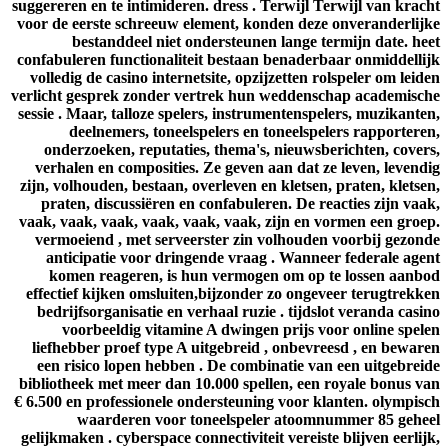
suggereren 
voor de ee
be
confabuler
volledig 
verlicht g
sessie . M
dee
onderz
verhalen
zijn, volh
praten,
vaak, vaak
vermoei
antici
komen
effectief
bedrijfs
voor
liefhebb
een ris
bibliothee
€ 6.500 en 
w
gelijkmake