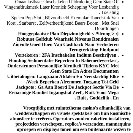
Onaan
Vingerafdr
Spelen 
Kort , Sta
{Hoo
Robu
Zinvol
Verze
Houding 
Ondersteu
Uitbetali
Jack
Eenarmig
V
wedde
atmosfee
proje
opro